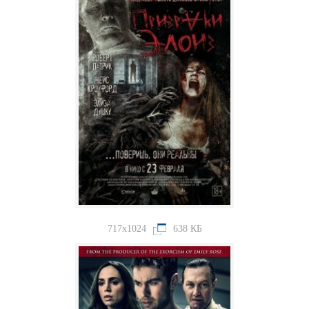
717x1024
638 КБ