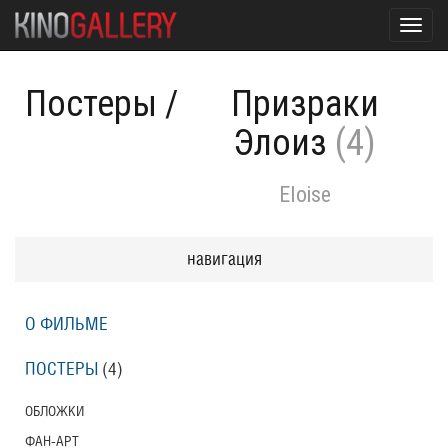
Toggl
navig
Постеры
/
Призраки
Элоиз
(4)
Eloise
навигация
О ФИЛЬМЕ
ПОСТЕРЫ
(4)
ОБЛОЖКИ
ФАН-АРТ