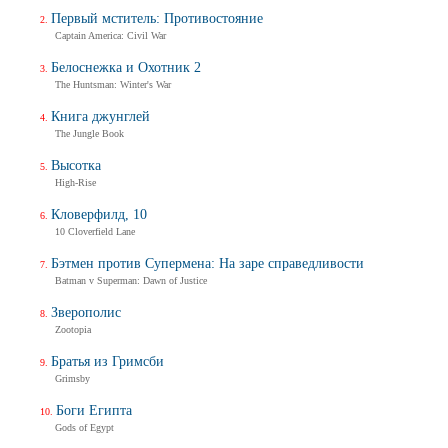
Первый мститель: Противостояние
Captain America: Civil War
Белоснежка и Охотник 2
The Huntsman: Winter's War
Книга джунглей
The Jungle Book
Высотка
High-Rise
Кловерфилд, 10
10 Cloverfield Lane
Бэтмен против Супермена: На заре справедливости
Batman v Superman: Dawn of Justice
Зверополис
Zootopia
Братья из Гримсби
Grimsby
Боги Египта
Gods of Egypt