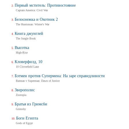
Первый мститель: Противостояние
Captain America: Civil War
Белоснежка и Охотник 2
The Huntsman: Winter's War
Книга джунглей
The Jungle Book
Высотка
High-Rise
Кловерфилд, 10
10 Cloverfield Lane
Бэтмен против Супермена: На заре справедливости
Batman v Superman: Dawn of Justice
Зверополис
Zootopia
Братья из Гримсби
Grimsby
Боги Египта
Gods of Egypt