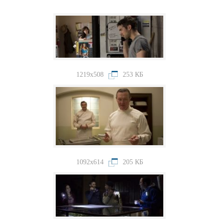
1219x508
253 КБ
1092x614
205 КБ