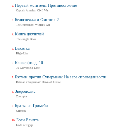
Первый мститель: Противостояние
Captain America: Civil War
Белоснежка и Охотник 2
The Huntsman: Winter's War
Книга джунглей
The Jungle Book
Высотка
High-Rise
Кловерфилд, 10
10 Cloverfield Lane
Бэтмен против Супермена: На заре справедливости
Batman v Superman: Dawn of Justice
Зверополис
Zootopia
Братья из Гримсби
Grimsby
Боги Египта
Gods of Egypt