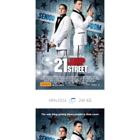
689x1024
200 КБ