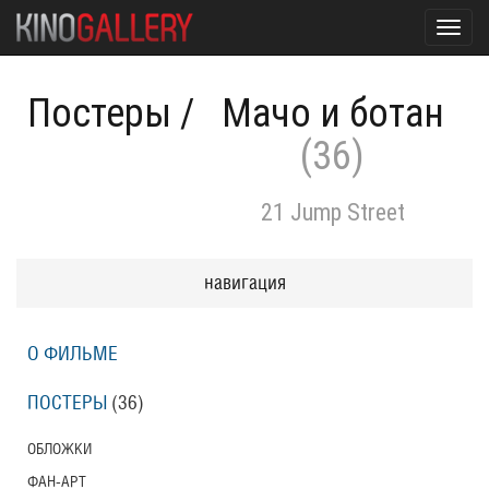
Toggl
navig
Постеры
/
Мачо и ботан
(36)
21 Jump Street
навигация
О ФИЛЬМЕ
ПОСТЕРЫ
(36)
ОБЛОЖКИ
ФАН-АРТ