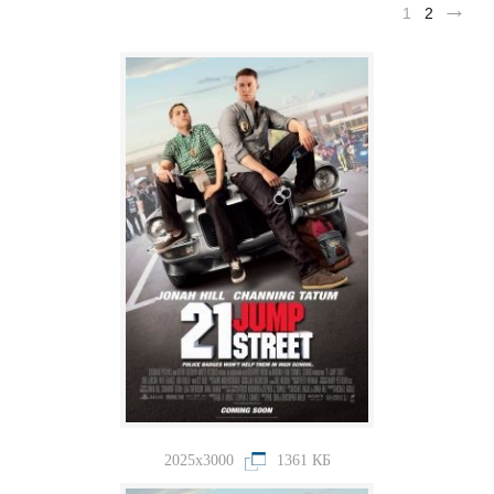
1
2
2025x3000
1361 КБ