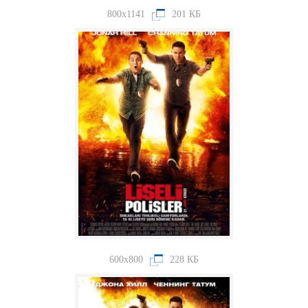
800x1141
201 КБ
600x800
228 КБ