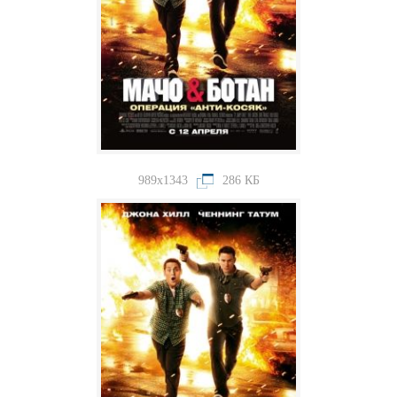
989x1343
286 КБ