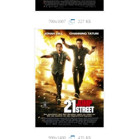
700x1007
227 КБ
990x1400
435 КБ