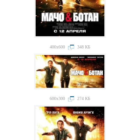
400x600
348 КБ
600x300
274 КБ