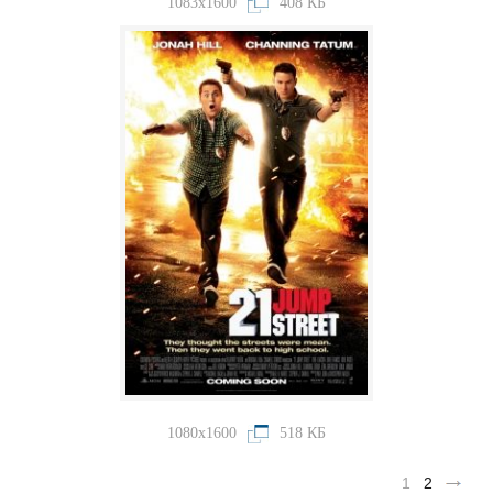
1083x1600
408 КБ
1080x1600
518 КБ
1
2