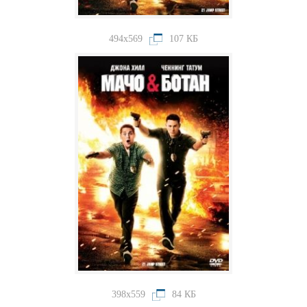
494x569
107 КБ
398x559
84 КБ