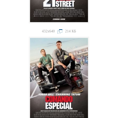
432x640
214 КБ