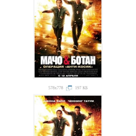
578x778
197 КБ