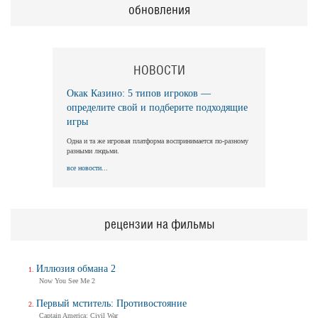
обновления
НОВОСТИ
Окак Казино: 5 типов игроков —
определите свой и подберите подходящие
игры
Одна и та же игровая платформа воспринимается по-разному
разными людьми.
все новости...
рецензии на фильмы
Иллюзия обмана 2
Now You See Me 2
Первый мститель: Противостояние
Captain America: Civil War