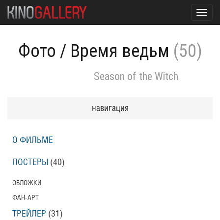
Toggl
navig
Фото
/
Время ведьм
(50)
Season of the Witch
навигация
О ФИЛЬМЕ
ПОСТЕРЫ
(40)
ОБЛОЖКИ
ФАН-АРТ
ТРЕЙЛЕР
(31)