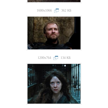
1600x1066
362 КБ
1200x764
134 КБ