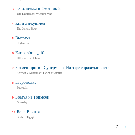
Белоснежка и Охотник 2
The Huntsman: Winter's War
Книга джунглей
The Jungle Book
Высотка
High-Rise
Кловерфилд, 10
10 Cloverfield Lane
Бэтмен против Супермена: На заре справедливости
Batman v Superman: Dawn of Justice
Зверополис
Zootopia
Братья из Гримсби
Grimsby
Боги Египта
Gods of Egypt
1
2