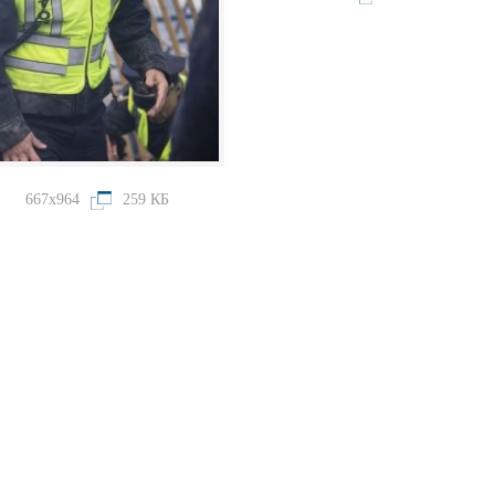
667x964
259 КБ