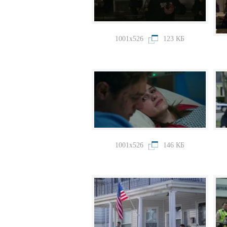
1001x526
123 КБ
1001x526
146 КБ