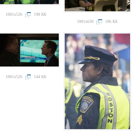
1001x526
198 КБ
1001x630
186 КБ
1001x526
144 КБ