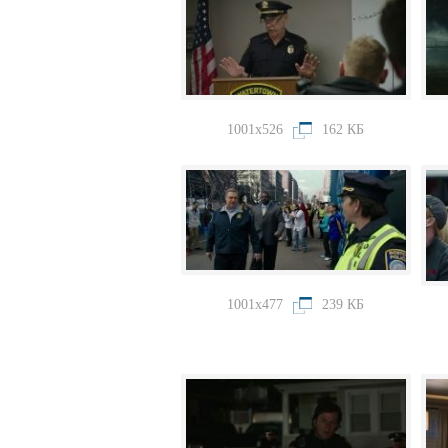
1001x526
162 КБ
1001x477
239 КБ