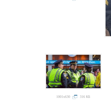
1001x630
316 КБ