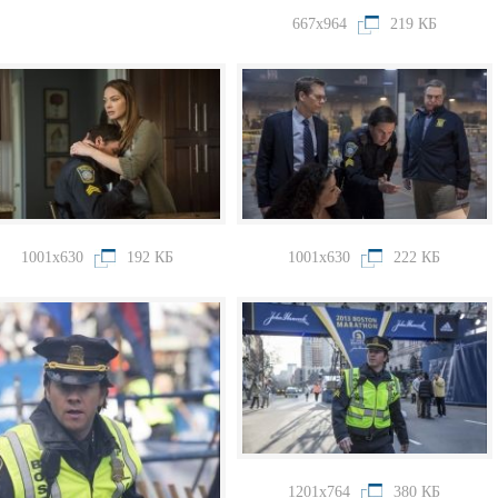
667x964
219 КБ
1001x630
192 КБ
1001x630
222 КБ
1201x764
380 КБ