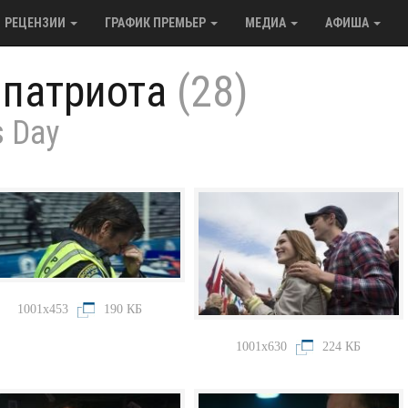
РЕЦЕНЗИИ
ГРАФИК ПРЕМЬЕР
МЕДИА
АФИША
 патриота
(28)
s Day
1001x453
190 КБ
1001x630
224 КБ