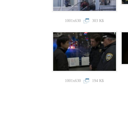
1001x630
303 КБ
1001x630
194 КБ