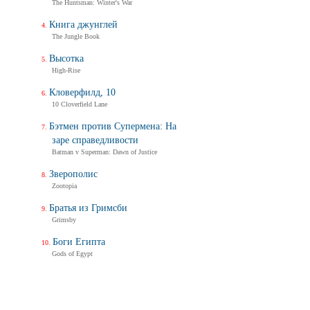
The Huntsman: Winter's War
Книга джунглей
The Jungle Book
Высотка
High-Rise
Кловерфилд, 10
10 Cloverfield Lane
Бэтмен против Супермена: На
заре справедливости
Batman v Superman: Dawn of Justice
Зверополис
Zootopia
Братья из Гримсби
Grimsby
Боги Египта
Gods of Egypt