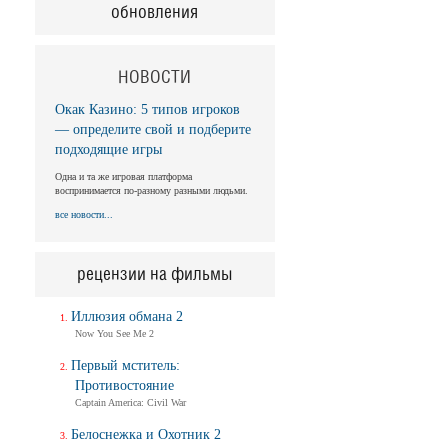
обновления
НОВОСТИ
Окак Казино: 5 типов игроков
— определите свой и подберите
подходящие игры
Одна и та же игровая платформа
воспринимается по-разному разными людьми.
все новости...
рецензии на фильмы
Иллюзия обмана 2
Now You See Me 2
Первый мститель:
Противостояние
Captain America: Civil War
Белоснежка и Охотник 2