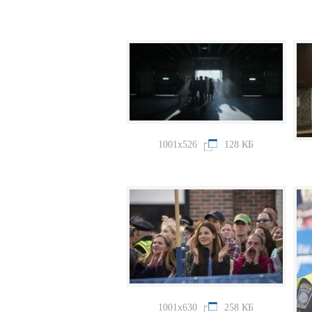
1001x526
128 КБ
1001x630
258 КБ