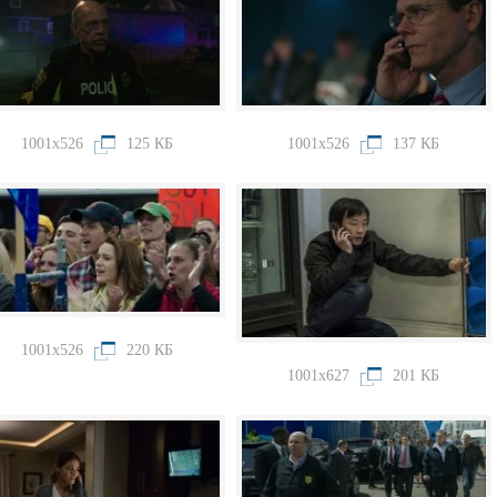
1001x526
125 КБ
1001x526
137 КБ
1001x526
220 КБ
1001x627
201 КБ