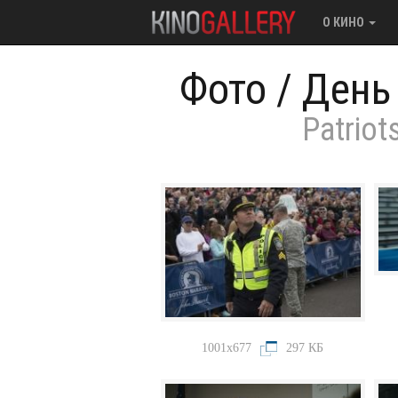
О КИНО
Фото
/
День
Patriot
1001x677
297 КБ