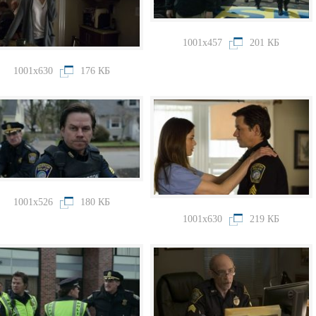
1001x457
201 КБ
1001x630
176 КБ
1001x526
180 КБ
1001x630
219 КБ