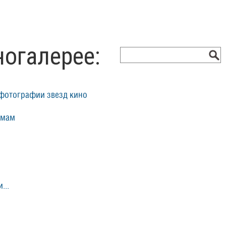
ногалерее:
фотографии звезд кино
ьмам
...