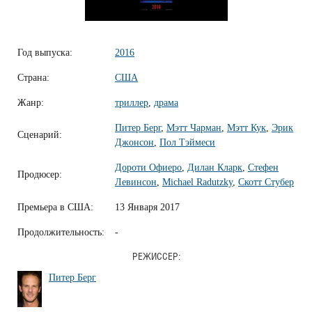
Год выпуска:
2016
Страна:
США
Жанр:
триллер
,
драма
Питер Берг
,
Мэтт Чарман
,
Мэтт Кук
,
Эрик
Сценарий:
Джонсон
,
Пол Тэймеси
Дороти Офиеро
,
Дилан Кларк
,
Стефен
Продюсер:
Левинсон
,
Michael Radutzky
,
Скотт Стубер
Премьера в США:
13 Января 2017
Продолжительность:
-
РЕЖИССЕР:
Питер Берг