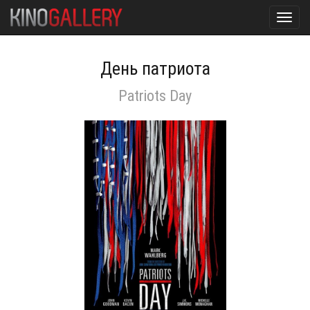
Toggl
navig
День патриота
Patriots Day