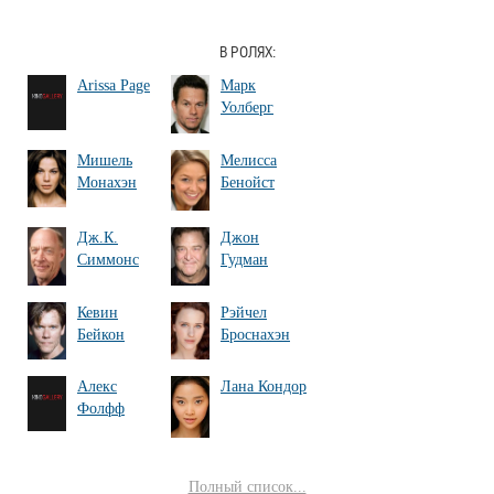
В РОЛЯХ:
Arissa Page
Марк
Уолберг
Мишель
Мелисса
Монахэн
Бенойст
Дж.К.
Джон
Симмонс
Гудман
Кевин
Рэйчел
Бейкон
Броснахэн
Алекс
Лана Кондор
Фолфф
Полный список...