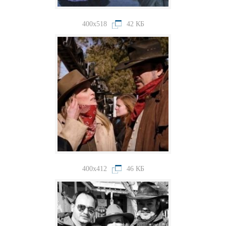
400x518
42 КБ
400x412
46 КБ