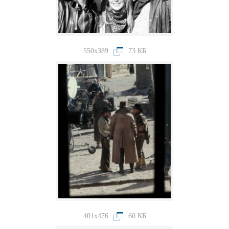
550x389
73 КБ
401x476
60 КБ