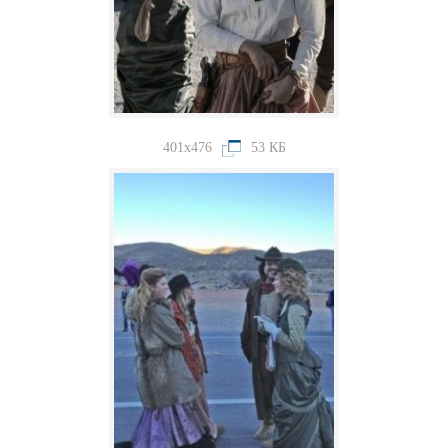
401x476
53 КБ