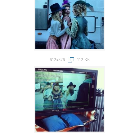
612x576
112 КБ