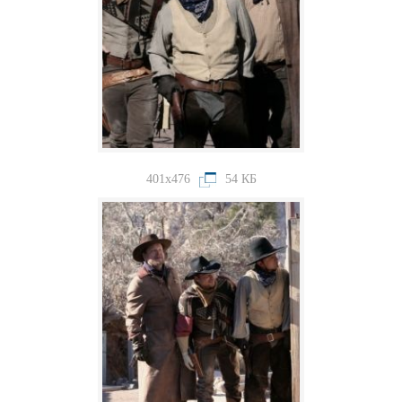
401x476
54 КБ