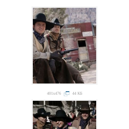
401x476
44 КБ