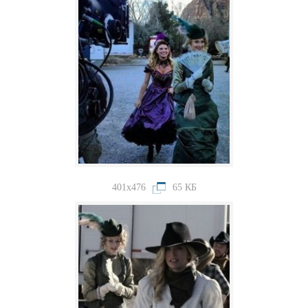
401x476
65 КБ