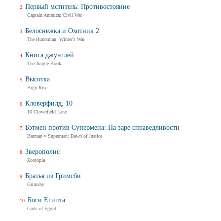
Первый мститель: Противостояние
Captain America: Civil War
Белоснежка и Охотник 2
The Huntsman: Winter's War
Книга джунглей
The Jungle Book
Высотка
High-Rise
Кловерфилд, 10
10 Cloverfield Lane
Бэтмен против Супермена: На заре справедливости
Batman v Superman: Dawn of Justice
Зверополис
Zootopia
Братья из Гримсби
Grimsby
Боги Египта
Gods of Egypt