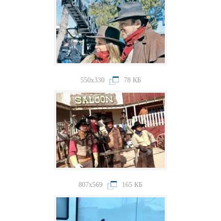
550x330
78 КБ
807x569
165 КБ