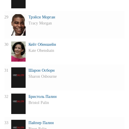
29
Трэйси Морган
Tracy Morgan
30
Кейт Обеншейн
Kate Obenshain
31
Шарон Осборн
Sharon Osbourne
32
Бристоль Палин
Bristol Palin
33
Пайпер Палин
Piper Palin