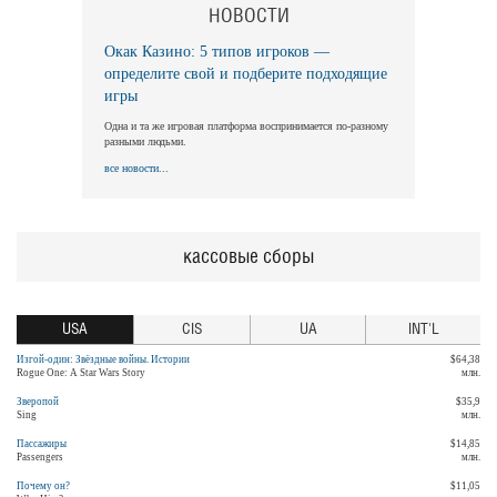
НОВОСТИ
Окак Казино: 5 типов игроков —
определите свой и подберите подходящие
игры
Одна и та же игровая платформа воспринимается по-разному
разными людьми.
все новости...
кассовые сборы
USA
CIS
UA
INT'L
Изгой-один: Звёздные войны. Истории
$64,38
Rogue One: A Star Wars Story
млн.
Зверопой
$35,9
Sing
млн.
Пассажиры
$14,85
Passengers
млн.
Почему он?
$11,05