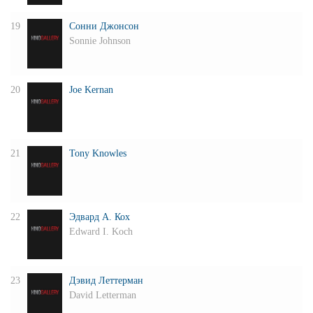
19
Сонни Джонсон
Sonnie Johnson
20
Joe Kernan
21
Tony Knowles
22
Эдвард А. Кох
Edward I. Koch
23
Дэвид Леттерман
David Letterman