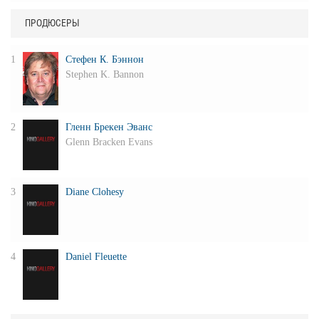
ПРОДЮСЕРЫ
1
Стефен К. Бэннон
Stephen K. Bannon
2
Гленн Брекен Эванс
Glenn Bracken Evans
3
Diane Clohesy
4
Daniel Fleuette