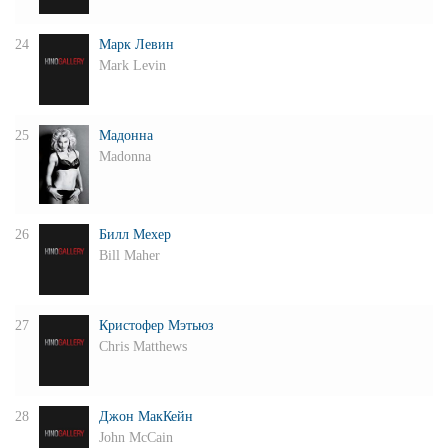
24
Марк Левин
Mark Levin
25
Мадонна
Madonna
26
Билл Мехер
Bill Maher
27
Кристофер Мэтьюз
Chris Matthews
28
Джон МакКейн
John McCain