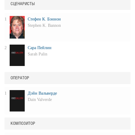
СЦЕНАРИСТЫ
1
Стефен К. Бэннон
Stephen K. Bannon
2
Сара Пейлин
Sarah Palin
ОПЕРАТОР
1
Дэйн Вальверде
Dain Valverde
КОМПОЗИТОР