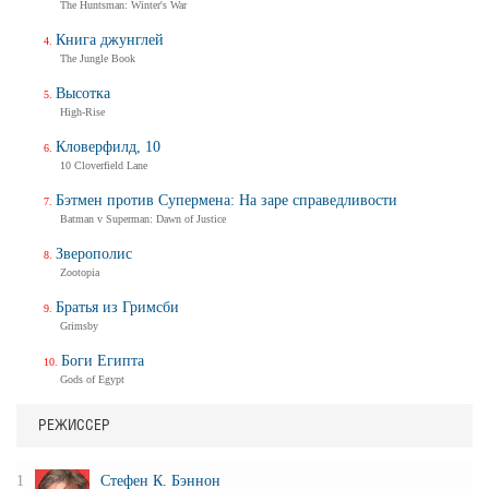
The Huntsman: Winter's War
Книга джунглей
The Jungle Book
Высотка
High-Rise
Кловерфилд, 10
10 Cloverfield Lane
Бэтмен против Супермена: На заре справедливости
Batman v Superman: Dawn of Justice
Зверополис
Zootopia
Братья из Гримсби
Grimsby
Боги Египта
Gods of Egypt
РЕЖИССЕР
1
Стефен К. Бэннон