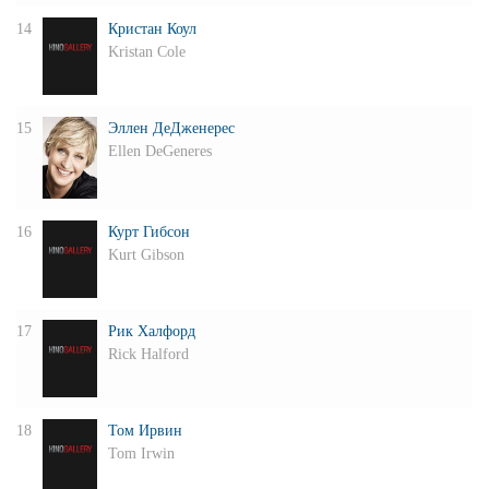
14
Кристан Коул
Kristan Cole
15
Эллен ДеДженерес
Ellen DeGeneres
16
Курт Гибсон
Kurt Gibson
17
Рик Халфорд
Rick Halford
18
Том Ирвин
Tom Irwin