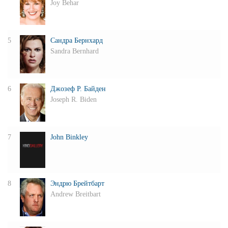
Joy Behar
5
Сандра Бернхард
Sandra Bernhard
6
Джозеф Р. Байден
Joseph R. Biden
7
John Binkley
8
Эндрю Брейтбарт
Andrew Breitbart