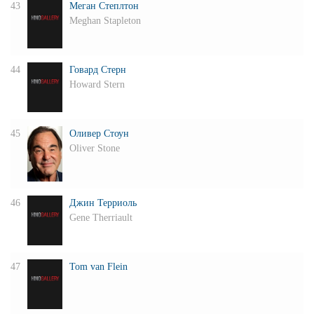
43
Меган Степлтон
Meghan Stapleton
44
Говард Стерн
Howard Stern
45
Оливер Стоун
Oliver Stone
46
Джин Терриоль
Gene Therriault
47
Tom van Flein