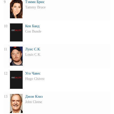
9
Тэмми Брюс
Tammy Bruce
10
Кон Банд
Con Bunde
11
Луис С.К.
Louis C.K.
12
Уго Чавес
Hugo Chávez
13
Джон Клиз
John Cleese