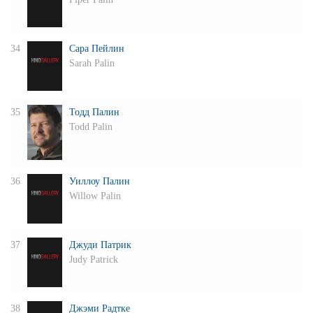
34
Сара Пейлин
Sarah Palin
35
Тодд Палин
Todd Palin
36
Уиллоу Палин
Willow Palin
37
Джуди Патрик
Judy Patrick
38
Джэми Радтке