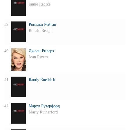
Jamie Radtke
39
Рональд Рейган
Ronald Reagan
40
Джоан Риверз
Joan Rivers
41
Randy Ruedrich
42
Марти Рутерфорд
Marty Rutherford