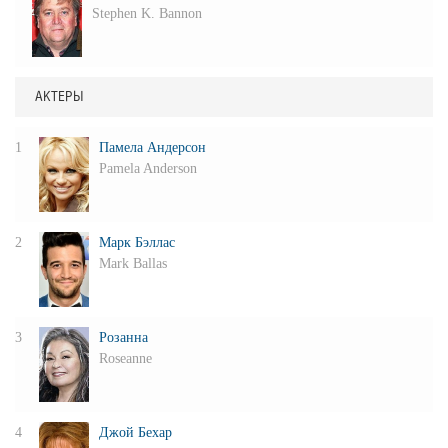
Stephen K. Bannon
АКТЕРЫ
1
Памела Андерсон
Pamela Anderson
2
Марк Бэллас
Mark Ballas
3
Розанна
Roseanne
4
Джой Бехар