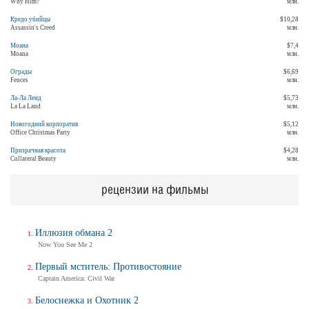
Why Him?
млн.
Кредо убийцы
$10,28
Assassin's Creed
млн.
Моана
$7,4
Moana
млн.
Ограды
$6,69
Fences
млн.
Ла-Ла Ленд
$5,73
La La Land
млн.
Новогодний корпоратив
$5,12
Office Christmas Party
млн.
Призрачная красота
$4,28
Collateral Beauty
млн.
рецензии на фильмы
Иллюзия обмана 2
Now You See Me 2
Первый мститель: Противостояние
Captain America: Civil War
Белоснежка и Охотник 2