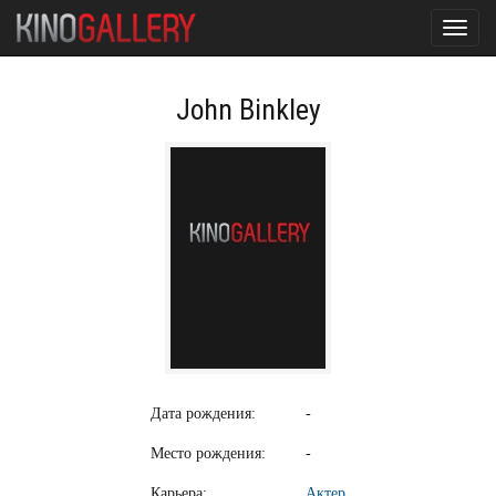
Toggl
navig
John Binkley
Дата рождения:
-
Место рождения:
-
Карьера:
Актер