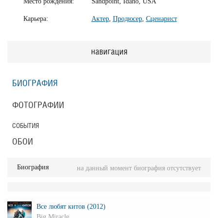
Место рождения:
Sandpoint, Idaho, USA
Карьера:
Актер
,
Продюсер
,
Сценарист
навигация
БИОГРАФИЯ
ФОТОГРАФИИ
СОБЫТИЯ
ОБОИ
Биография
на данный момент биография отсутствует
Все любят китов (2012)
Big Miracle