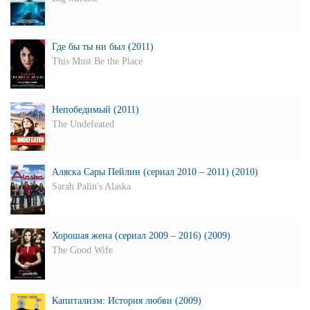
Где бы ты ни был (2011)
This Must Be the Place
Непобедимый (2011)
The Undefeated
Аляска Сары Пейлин (сериал 2010 – 2011) (2010)
Sarah Palin's Alaska
Хорошая жена (сериал 2009 – 2016) (2009)
The Good Wife
Капитализм: История любви (2009)