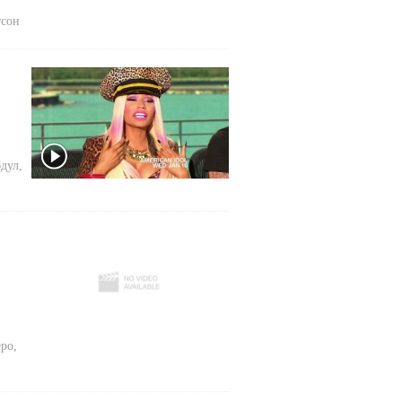
тсон
бдул
,
ро
,