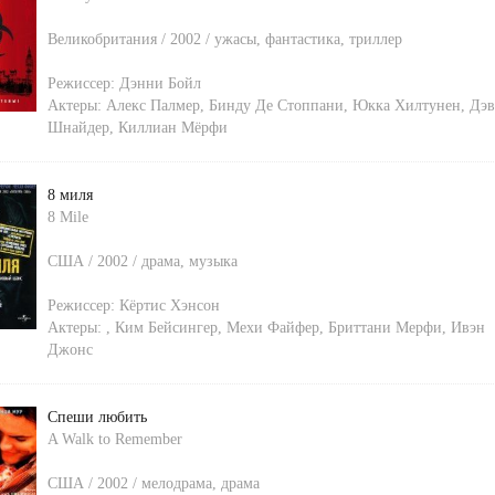
Великобритания / 2002 / ужасы, фантастика, триллер
Режиссер:
Дэнни Бойл
Актеры:
Алекс Палмер
,
Бинду Де Стоппани
,
Юкка Хилтунен
,
Дэв
Шнайдер
,
Киллиан Мёрфи
8 миля
8 Mile
США / 2002 / драма, музыка
Режиссер:
Кёртис Хэнсон
Актеры:
,
Ким Бейсингер
,
Мехи Файфер
,
Бриттани Мерфи
,
Ивэн
Джонс
Спеши любить
A Walk to Remember
США / 2002 / мелодрама, драма