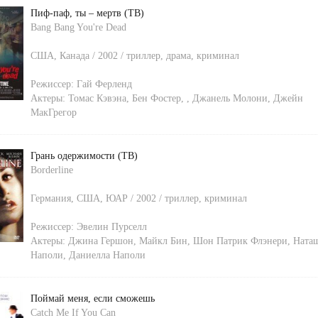
Пиф-паф, ты – мертв (ТВ)
Bang Bang You're Dead
США, Канада / 2002 / триллер, драма, криминал
Режиссер:
Гай Ферленд
Актеры:
Томас Кэвэна
,
Бен Фостер
,
,
Джанель Молони
,
Джейн
МакГрегор
Грань одержимости (ТВ)
Borderline
Германия, США, ЮАР / 2002 / триллер, криминал
Режиссер:
Эвелин Пурселл
Актеры:
Джина Гершон
,
Майкл Бин
,
Шон Патрик Флэнери
,
Ната
Наполи
,
Даниелла Наполи
Поймай меня, если сможешь
Catch Me If You Can