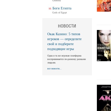
Grimsby
Боги Египта
Gods of Egypt
НОВОСТИ
Окак Казино: 5 типов
игроков — определите
свой и подберите
подходящие игры
Одна и та же игровая платформа
воспринимается по-разному разными
людьми.
все новости...