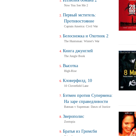
Иллюзия обмана 2
Now You See Me 2
Первый мститель:
Противостояние
Captain America: Civil War
Белоснежка и Охотник 2
The Huntsman: Winter's War
Книга джунглей
The Jungle Book
Высотка
High-Rise
Кловерфилд, 10
10 Cloverfield Lane
Бэтмен против Супермена:
На заре справедливости
Batman v Superman: Dawn of Justice
Зверополис
Zootopia
Братья из Гримсби