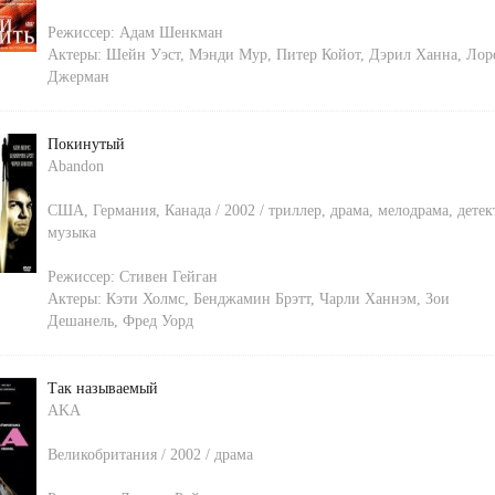
Режиссер:
Адам Шенкман
Актеры:
Шейн Уэст
,
Мэнди Мур
,
Питер Койот
,
Дэрил Ханна
,
Лор
Джерман
Покинутый
Abandon
США, Германия, Канада / 2002 / триллер, драма, мелодрама, детек
музыка
Режиссер:
Стивен Гейган
Актеры:
Кэти Холмс
,
Бенджамин Брэтт
,
Чарли Ханнэм
,
Зои
Дешанель
,
Фред Уорд
Так называемый
AKA
Великобритания / 2002 / драма