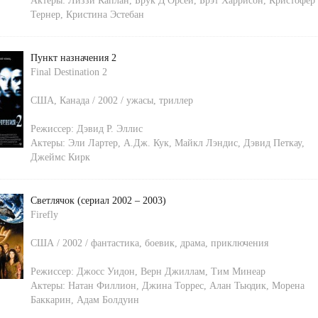
Актеры:
Лиззи Каплан
,
Брук Д'Орсей
,
Брэт Харрисон
,
Кристофер
Тернер
,
Кристина Эстебан
Пункт назначения 2
Final Destination 2
США, Канада / 2002 / ужасы, триллер
Режиссер:
Дэвид Р. Эллис
Актеры:
Эли Лартер
,
А.Дж. Кук
,
Майкл Лэндис
,
Дэвид Петкау
,
Джеймс Кирк
Светлячок (сериал 2002 – 2003)
Firefly
США / 2002 / фантастика, боевик, драма, приключения
Режиссер:
Джосс Уидон
,
Верн Джиллам
,
Тим Минеар
Актеры:
Натан Филлион
,
Джина Торрес
,
Алан Тьюдик
,
Морена
Баккарин
,
Адам Болдуин