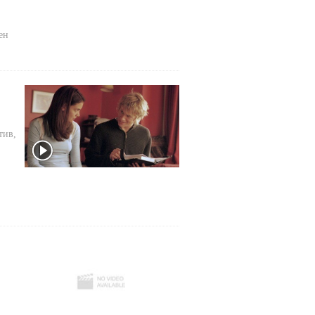
ен
тив,