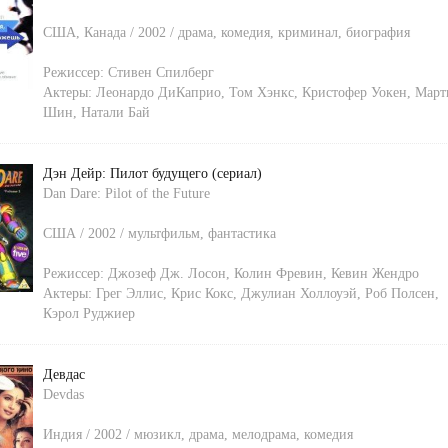
США, Канада / 2002 / драма, комедия, криминал, биография
Режиссер:
Стивен Спилберг
Актеры:
Леонардо ДиКаприо
,
Том Хэнкс
,
Кристофер Уокен
,
Март
Шин
,
Натали Бай
Дэн Дейр: Пилот будущего (сериал)
Dan Dare: Pilot of the Future
США / 2002 / мультфильм, фантастика
Режиссер:
Джозеф Дж. Лосон
,
Колин Фревин
,
Кевин Жендро
Актеры:
Грег Эллис
,
Крис Кокс
,
Джулиан Холлоуэй
,
Роб Полсен
,
Кэрол Руджиер
Девдас
Devdas
Индия / 2002 / мюзикл, драма, мелодрама, комедия