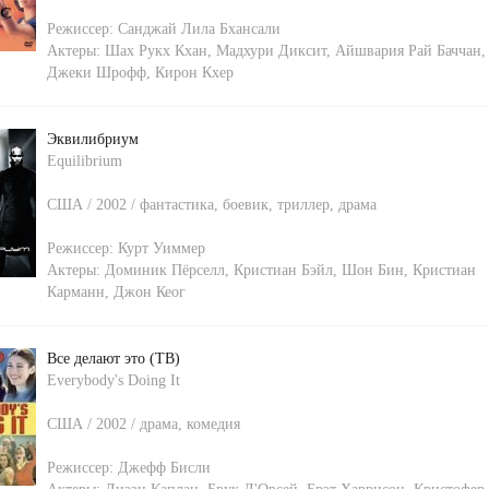
Режиссер:
Санджай Лила Бхансали
Актеры:
Шах Рукх Кхан
,
Мадхури Диксит
,
Айшвария Рай Баччан
,
Джеки Шрофф
,
Кирон Кхер
Эквилибриум
Equilibrium
США / 2002 / фантастика, боевик, триллер, драма
Режиссер:
Курт Уиммер
Актеры:
Доминик Пёрселл
,
Кристиан Бэйл
,
Шон Бин
,
Кристиан
Карманн
,
Джон Кеог
Все делают это (ТВ)
Everybody's Doing It
США / 2002 / драма, комедия
Режиссер:
Джефф Бисли