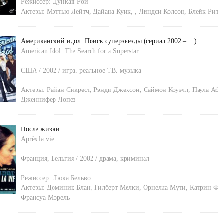
Режиссер:
Дункан Рой
Актеры:
Мэттью Лейтч
,
Дайана Куик
,
,
Линдси Колсон
,
Блейк Ри
Американский идол: Поиск суперзвезды (сериал 2002 – ...)
American Idol: The Search for a Superstar
США / 2002 / игра, реальное ТВ, музыка
Актеры:
Райан Сикрест
,
Рэнди Джексон
,
Саймон Коуэлл
,
Паула А
Дженнифер Лопез
После жизни
Après la vie
Франция, Бельгия / 2002 / драма, криминал
Режиссер:
Люка Бельво
Актеры:
Доминик Блан
,
Гилберт Мелки
,
Орнелла Мути
,
Катрин Ф
Франсуа Морель