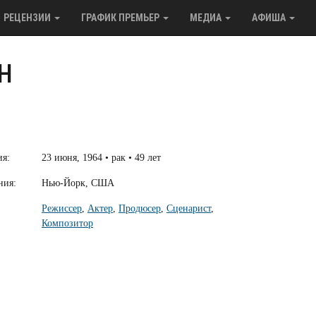
РЕЦЕНЗИИ
ГРАФИК ПРЕМЬЕР
МЕДИА
АФИША
н
ия:
23 июня, 1964 • рак • 49 лет
ния:
Нью-Йорк, США
Режиссер
,
Актер
,
Продюсер
,
Сценарист
,
Композитор