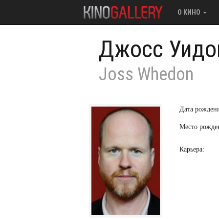
О КИНО
Джосс Уидо
Joss Whedon
Дата рожден
Место рожде
Карьера: