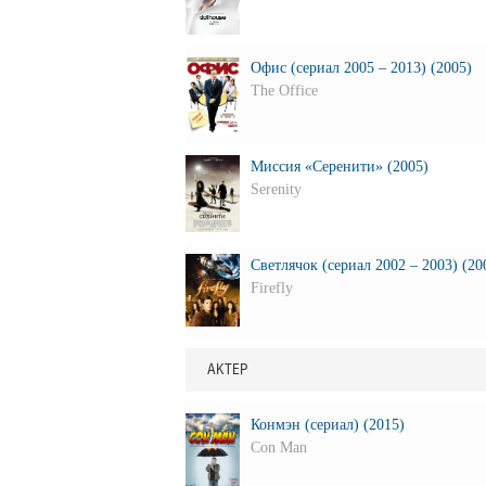
Офис (сериал 2005 – 2013) (2005)
The Office
Миссия «Серенити» (2005)
Serenity
Светлячок (сериал 2002 – 2003) (20
Firefly
АКТЕР
Конмэн (сериал) (2015)
Con Man