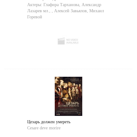
Актеры:
Глафира Тарханова
,
Александр
Лазарев мл.
,
,
Алексей Завьялов
,
Михаил
Горевой
Цезарь должен умереть
Cesare deve morire