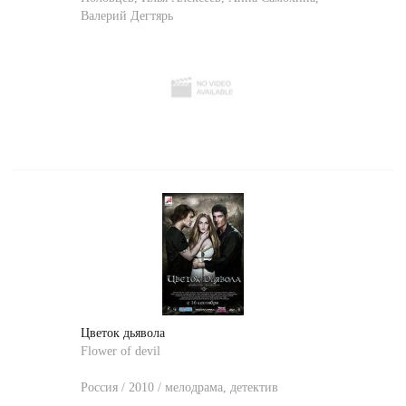
Валерий Дегтярь
Цветок дьявола
Flower of devil
Россия / 2010 / мелодрама, детектив