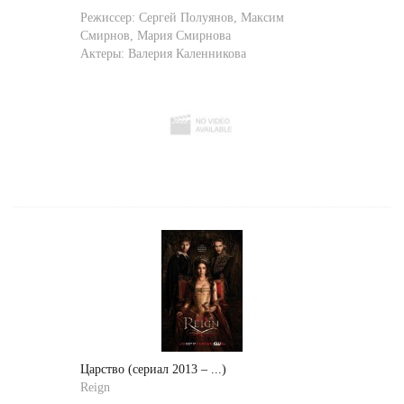
Режиссер:
Сергей Полуянов
,
Максим
Смирнов
,
Мария Смирнова
Актеры:
Валерия Каленникова
Царство (сериал 2013 – ...)
Reign