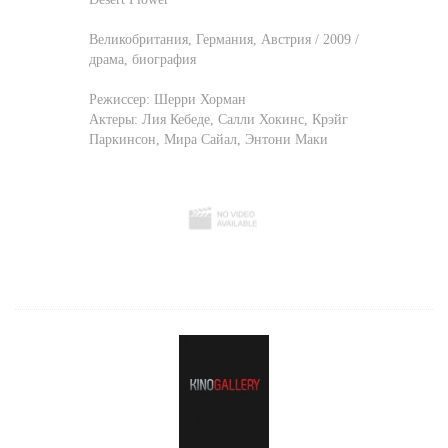
Великобритания, Германия, Австрия / 2009 /
драма, биография
Режиссер:
Шерри Хорман
Актеры:
Лия Кебеде
,
Салли Хокинс
,
Крэйг
Паркинсон
,
Мира Сайал
,
Энтони Маки