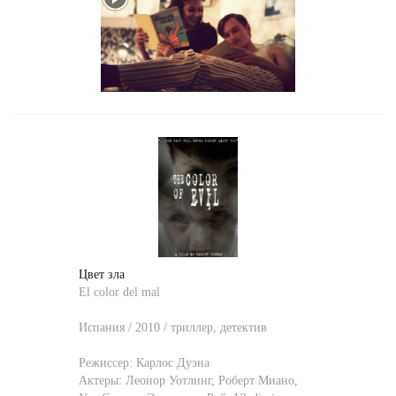
Цвет зла
El color del mal
Испания / 2010 / триллер, детектив
Режиссер:
Карлос Дуэна
Актеры:
Леонор Уотлинг
,
Роберт Миано
,