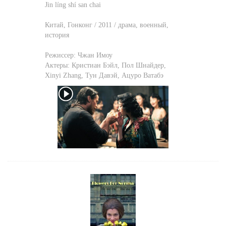
Jin líng shí san chai
Китай, Гонконг / 2011 / драма, военный,
история
Режиссер:
Чжан Имоу
Актеры:
Кристиан Бэйл
,
Пол Шнайдер
,
Xinyi Zhang
,
Тун Давэй
,
Ацуро Ватабэ