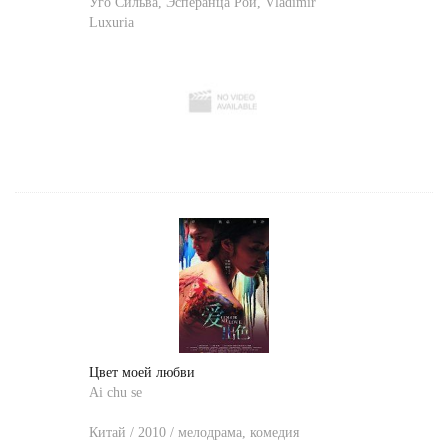
Уго Сильва
,
Эсперанца Рой
,
Vladimir
Luxuria
Цвет моей любви
Ai chu se
Китай / 2010 / мелодрама, комедия