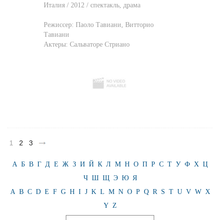
Италия / 2012 / спектакль, драма
Режиссер:
Паоло Тавиани
,
Витторио
Тавиани
Актеры:
Сальваторе Стриано
1
2
3
А
Б
В
Г
Д
Е
Ж
З
И
Й
К
Л
М
Н
О
П
Р
С
Т
У
Ф
Х
Ц
Ч
Ш
Щ
Э
Ю
Я
A
B
C
D
E
F
G
H
I
J
K
L
M
N
O
P
Q
R
S
T
U
V
W
X
Y
Z