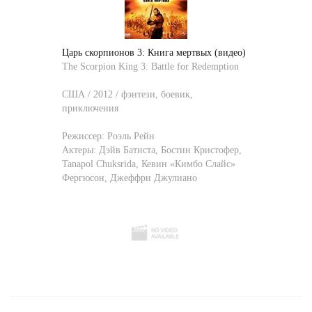
Царь скорпионов 3: Книга мертвых (видео)
The Scorpion King 3: Battle for Redemption
США / 2012 / фэнтези, боевик,
приключения
Режиссер:
Роэль Рейн
Актеры:
Дэйв Батиста
,
Бостин Кристофер
,
Tanapol Chuksrida
,
Кевин «Кимбо Слайс»
Фергюсон
,
Джеффри Джулиано