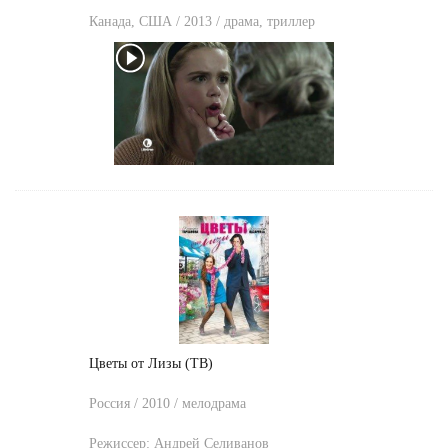
Канада, США / 2013 / драма, триллер
Цветы от Лизы (ТВ)
Россия / 2010 / мелодрама
Режиссер:
Андрей Селиванов