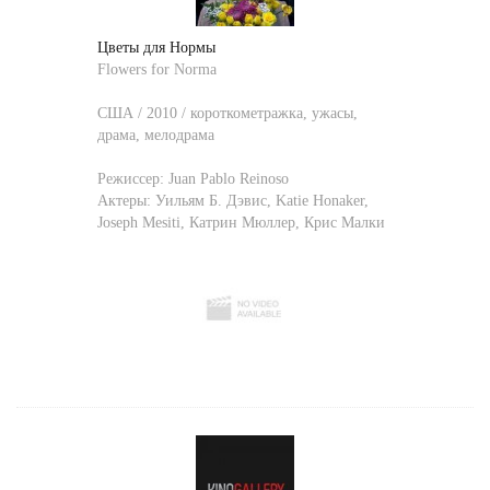
Цветы для Нормы
Flowers for Norma
США / 2010 / короткометражка, ужасы,
драма, мелодрама
Режиссер:
Juan Pablo Reinoso
Актеры:
Уильям Б. Дэвис
,
Katie Honaker
,
Joseph Mesiti
,
Катрин Мюллер
,
Крис Малки