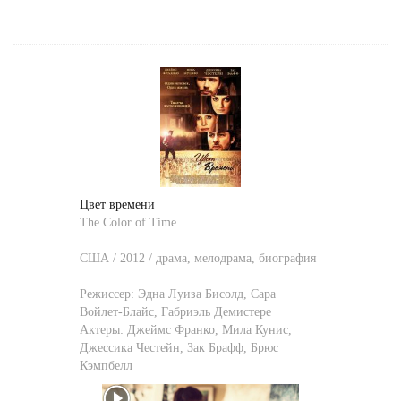
Цвет времени
The Color of Time
США / 2012 / драма, мелодрама, биография
Режиссер:
Эдна Луиза Бисолд
,
Сара
Войлет-Блайс
,
Габриэль Демистере
Актеры:
Джеймс Франко
,
Мила Кунис
,
Джессика Честейн
,
Зак Брафф
,
Брюс
Кэмпбелл