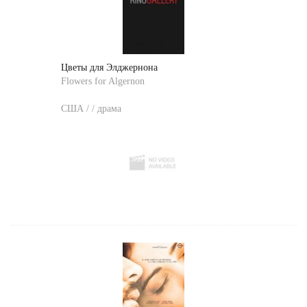
Цветы для Элджернона
Flowers for Algernon
США / / драма