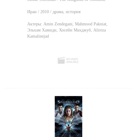
Иран / 2010 / драма, история
Актеры:
Amin Zendegani
,
Mahmood Pakniat
,
Эльхам Хамиди
,
Хосейн Махджуб
,
Alireza
Kamalinejad