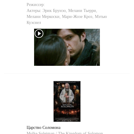
Режиссер:
Актеры:
Эрик Брунэо
,
Мелани Тьерри
,
Мелани Меркоски
,
Мари-Жозе Кроз
,
Мэтью
Куэснел
Царство Соломона
Molke Soleiman / The Kingdom of Solomon