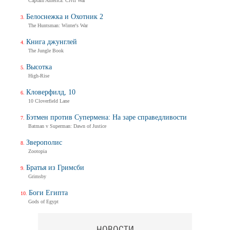
Captain America: Civil War
Белоснежка и Охотник 2
The Huntsman: Winter's War
Книга джунглей
The Jungle Book
Высотка
High-Rise
Кловерфилд, 10
10 Cloverfield Lane
Бэтмен против Супермена: На заре справедливости
Batman v Superman: Dawn of Justice
Зверополис
Zootopia
Братья из Гримсби
Grimsby
Боги Египта
Gods of Egypt
НОВОСТИ