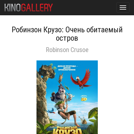
Toggl
navig
Робинзон Крузо: Очень обитаемый
остров
Robinson Crusoe