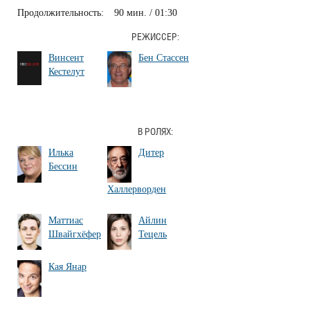
Продолжительность:
90 мин. / 01:30
РЕЖИССЕР:
Винсент
Бен Стассен
Кестелут
В РОЛЯХ:
Илька
Дитер
Бессин
Халлерворден
Маттиас
Айлин
Швайгхёфер
Тецель
Кая Янар