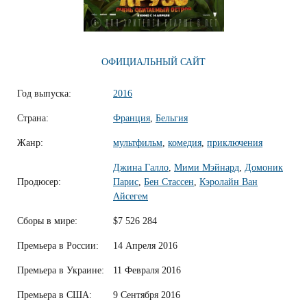
ОФИЦИАЛЬНЫЙ САЙТ
Год выпуска:
2016
Страна:
Франция
,
Бельгия
Жанр:
мультфильм
,
комедия
,
приключения
Джина Галло
,
Мими Мэйнард
,
Домоник
Продюсер:
Парис
,
Бен Стассен
,
Кэролайн Ван
Айсегем
Сборы в мире:
$7 526 284
Премьера в России:
14 Апреля 2016
Премьера в Украине:
11 Февраля 2016
Премьера в США:
9 Сентября 2016