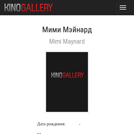
Toggl
navig
Мими Мэйнард
Mimi Maynard
Дата рождения:
-