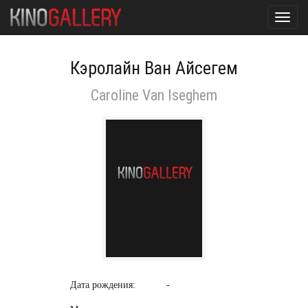
Toggl
navig
Кэролайн Ван Айсегем
Caroline Van Iseghem
Дата рождения:
-