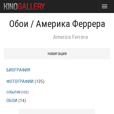
Toggl
navig
Обои
/
Америка Феррера
America Ferrera
навигация
БИОГРАФИЯ
ФОТОГРАФИИ
(125
)
СОБЫТИЯ
(122
)
ОБОИ
(14
)