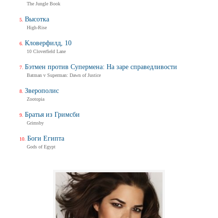
The Jungle Book
Высотка
High-Rise
Кловерфилд, 10
10 Cloverfield Lane
Бэтмен против Супермена: На заре справедливости
Batman v Superman: Dawn of Justice
Зверополис
Zootopia
Братья из Гримсби
Grimsby
Боги Египта
Gods of Egypt