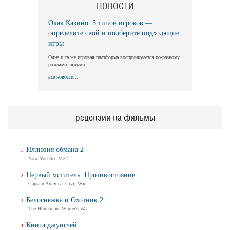
НОВОСТИ
Окак Казино: 5 типов игроков —
определите свой и подберите подходящие
игры
Одна и та же игровая платформа воспринимается по-разному
разными людьми.
все новости...
рецензии на фильмы
Иллюзия обмана 2
Now You See Me 2
Первый мститель: Противостояние
Captain America: Civil War
Белоснежка и Охотник 2
The Huntsman: Winter's War
Книга джунглей