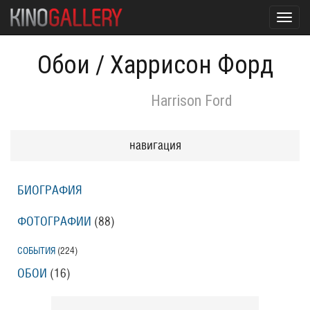
Toggl
navig
Обои
/
Харрисон Форд
Harrison Ford
навигация
БИОГРАФИЯ
ФОТОГРАФИИ
(88
)
СОБЫТИЯ
(224
)
ОБОИ
(16
)