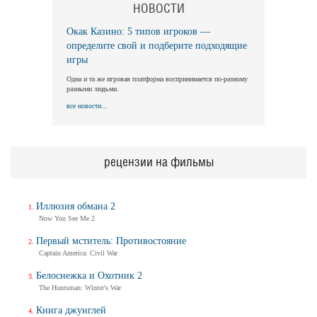
НОВОСТИ
Окак Казино: 5 типов игроков —
определите свой и подберите подходящие
игры
Одна и та же игровая платформа воспринимается по-разному
разными людьми.
все новости...
рецензии на фильмы
Иллюзия обмана 2
Now You See Me 2
Первый мститель: Противостояние
Captain America: Civil War
Белоснежка и Охотник 2
The Huntsman: Winter's War
Книга джунглей