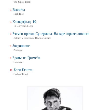
The Jungle Book
Высотка
High-Rise
Кловерфилд, 10
10 Cloverfield Lane
Бэтмен против Супермена: На заре справедливости
Batman v Superman: Dawn of Justice
Зверополис
Zootopia
Братья из Гримсби
Grimsby
Боги Египта
Gods of Egypt