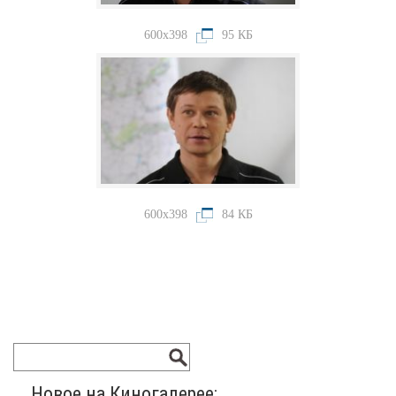
600x398
95 КБ
600x398
84 КБ
Новое на Киногалерее: