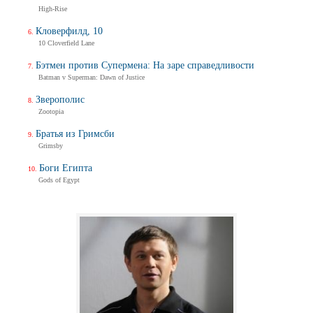
High-Rise
Кловерфилд, 10
10 Cloverfield Lane
Бэтмен против Супермена: На заре справедливости
Batman v Superman: Dawn of Justice
Зверополис
Zootopia
Братья из Гримсби
Grimsby
Боги Египта
Gods of Egypt