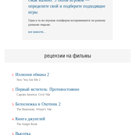
Окак Казино: 5 типов игроков —
определите свой и подберите подходящие
игры
Одна и та же игровая платформа воспринимается по-разному
разными людьми.
все новости...
рецензии на фильмы
Иллюзия обмана 2
Now You See Me 2
Первый мститель: Противостояние
Captain America: Civil War
Белоснежка и Охотник 2
The Huntsman: Winter's War
Книга джунглей
The Jungle Book
Высотка