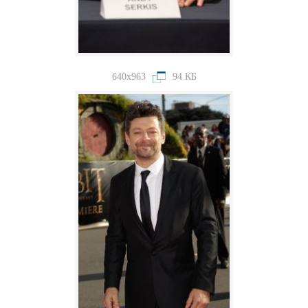
640x963
94 КБ