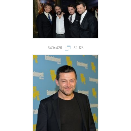
640x426
52 КБ