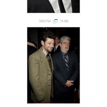
500x704
74 КБ