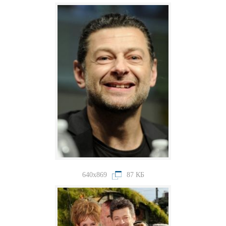
640x869
87 КБ