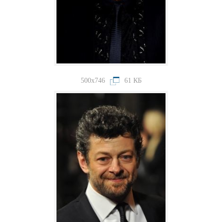
500x746
61 КБ