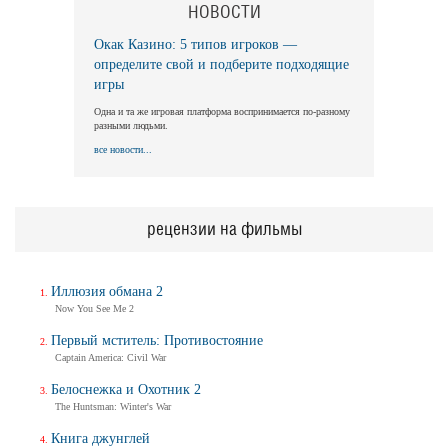
НОВОСТИ
Окак Казино: 5 типов игроков —
определите свой и подберите подходящие
игры
Одна и та же игровая платформа воспринимается по-разному
разными людьми.
все новости...
рецензии на фильмы
Иллюзия обмана 2
Now You See Me 2
Первый мститель: Противостояние
Captain America: Civil War
Белоснежка и Охотник 2
The Huntsman: Winter's War
Книга джунглей