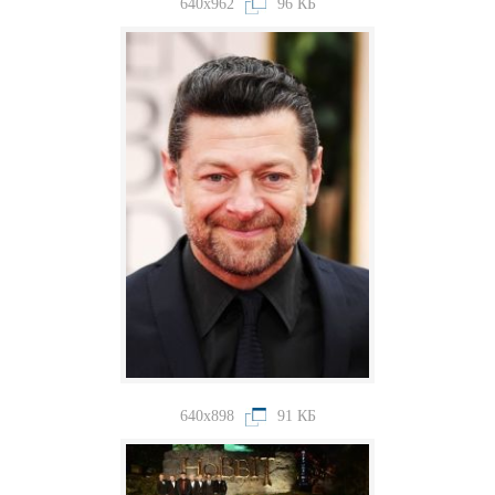
640x962
96 КБ
640x898
91 КБ