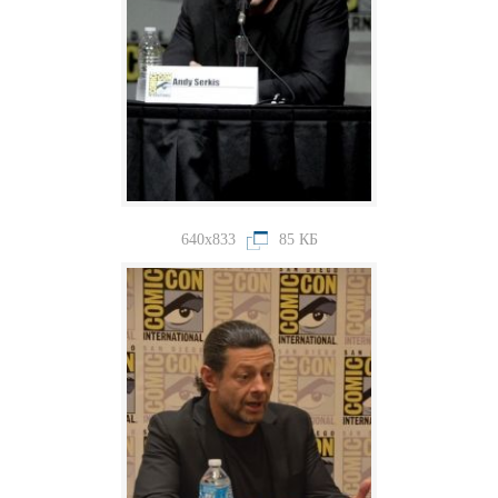
640x833
85 КБ