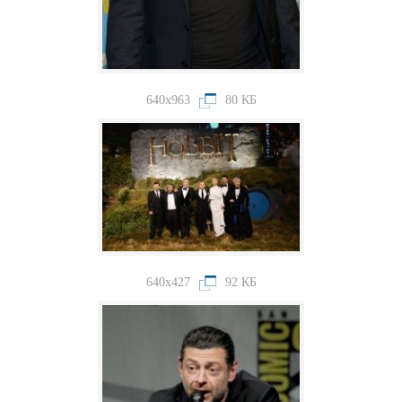
640x963
80 КБ
640x427
92 КБ