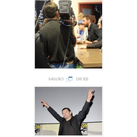
640x963
108 КБ