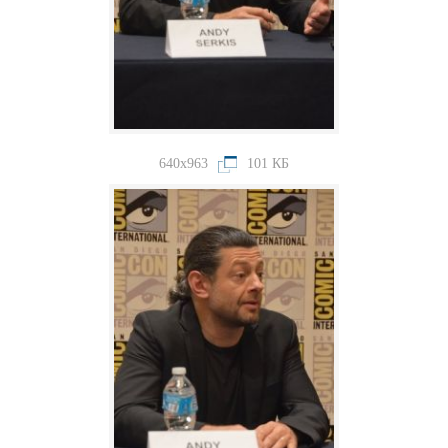
640x963
101 КБ