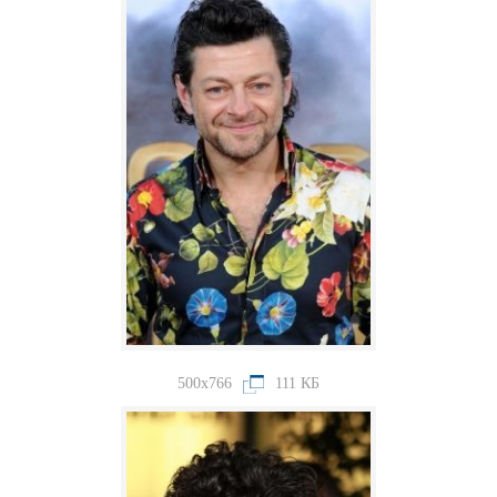
500x766
111 КБ