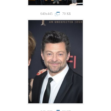
640x445
70 КБ