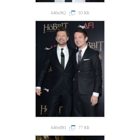
640x962
93 КБ
640x881
77 КБ