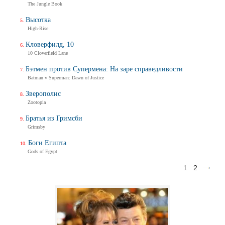
The Jungle Book
Высотка
High-Rise
Кловерфилд, 10
10 Cloverfield Lane
Бэтмен против Супермена: На заре справедливости
Batman v Superman: Dawn of Justice
Зверополис
Zootopia
Братья из Гримсби
Grimsby
Боги Египта
Gods of Egypt
1
2