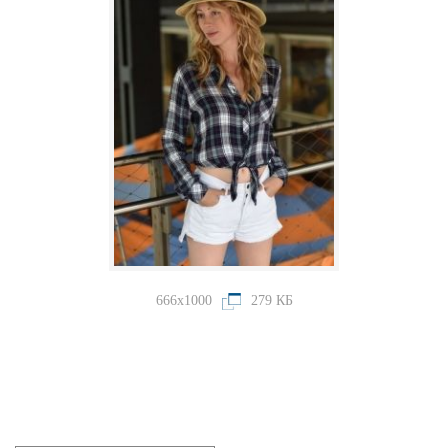
666x1000
279 КБ