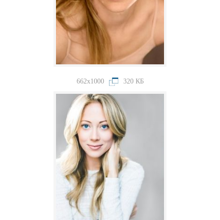
662x1000
320 КБ