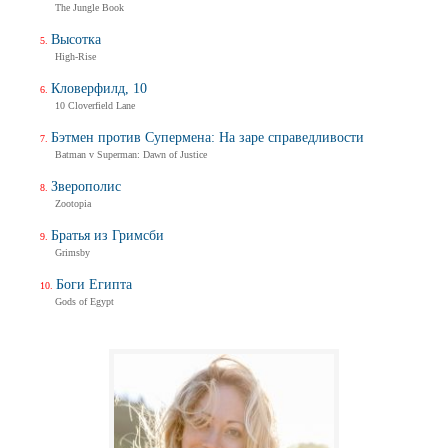
The Jungle Book
Высотка
High-Rise
Кловерфилд, 10
10 Cloverfield Lane
Бэтмен против Супермена: На заре справедливости
Batman v Superman: Dawn of Justice
Зверополис
Zootopia
Братья из Гримсби
Grimsby
Боги Египта
Gods of Egypt