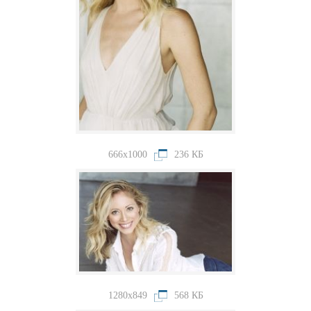
666x1000
236 КБ
1280x849
568 КБ