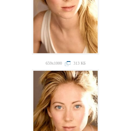
659x1000
313 КБ