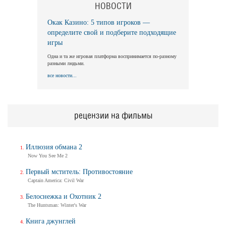
НОВОСТИ
Окак Казино: 5 типов игроков —
определите свой и подберите подходящие
игры
Одна и та же игровая платформа воспринимается по-разному
разными людьми.
все новости...
рецензии на фильмы
Иллюзия обмана 2
Now You See Me 2
Первый мститель: Противостояние
Captain America: Civil War
Белоснежка и Охотник 2
The Huntsman: Winter's War
Книга джунглей