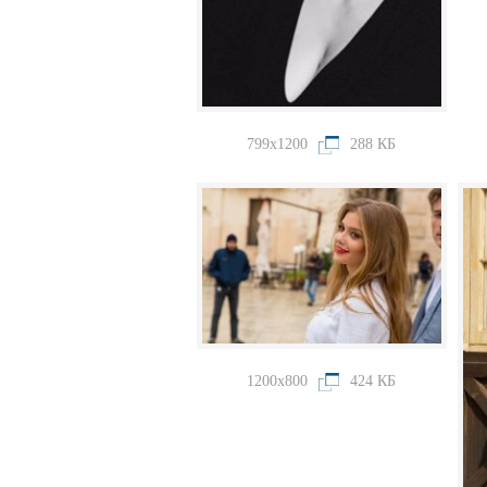
799x1200
288 КБ
1200x800
424 КБ