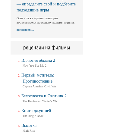
— определите свой и подберите
подходящие игры
Одна и та же игровая платформа
воспринимается по-разному разными людьми.
все новости...
рецензии на фильмы
Иллюзия обмана 2
Now You See Me 2
Первый мститель:
Противостояние
Captain America: Civil War
Белоснежка и Охотник 2
The Huntsman: Winter's War
Книга джунглей
The Jungle Book
Высотка
High-Rise