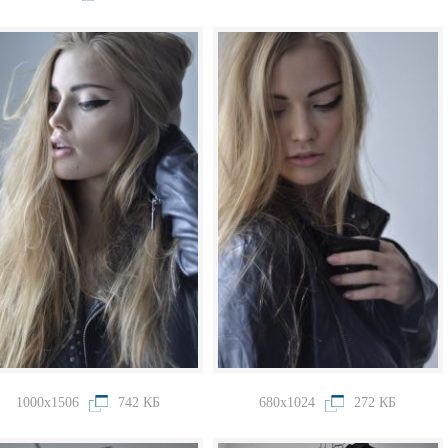
1000x1506
742 КБ
680x1024
272 КБ