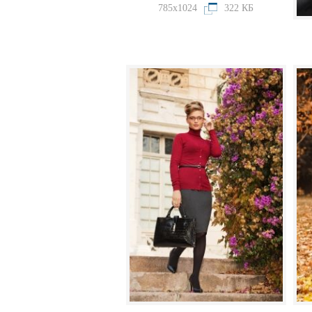
785x1024
322 КБ