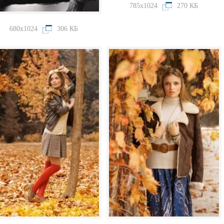
785x1024
270 КБ
680x1024
306 КБ