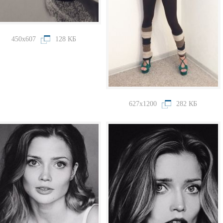
450x607
128 КБ
627x1200
282 КБ