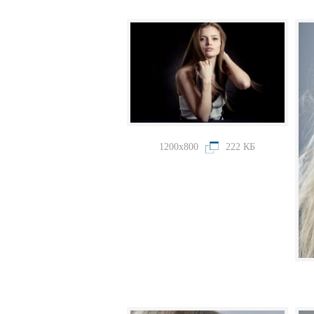
1200x800
222 КБ