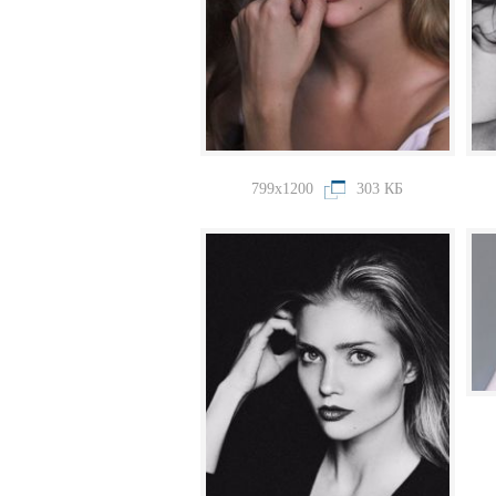
799x1200
303 КБ