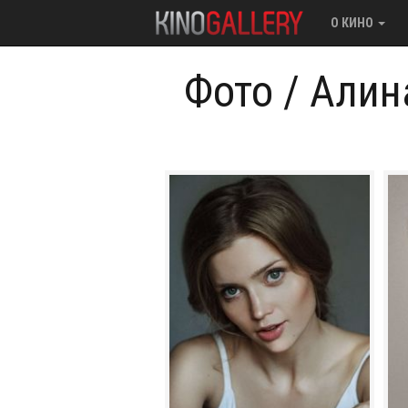
О КИНО
Фото
/
Алин