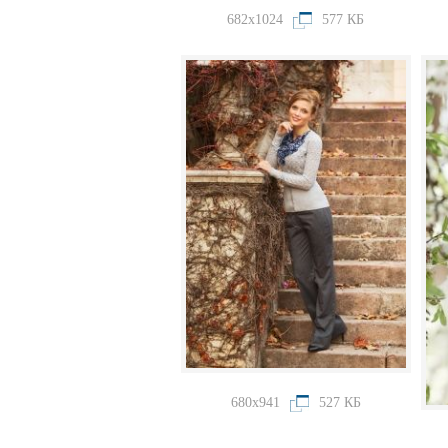
682x1024
577 КБ
680x941
527 КБ