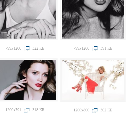
799x1200
322 КБ
799x1200
391 КБ
1200x791
318 КБ
1200x800
302 КБ