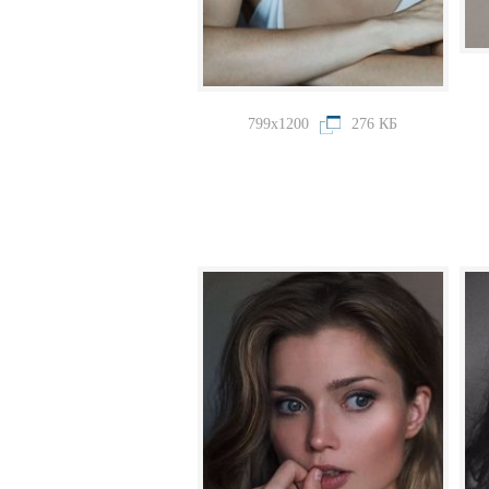
799x1200
276 КБ