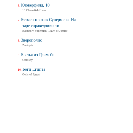
Кловерфилд, 10
10 Cloverfield Lane
Бэтмен против Супермена: На
заре справедливости
Batman v Superman: Dawn of Justice
Зверополис
Zootopia
Братья из Гримсби
Grimsby
Боги Египта
Gods of Egypt