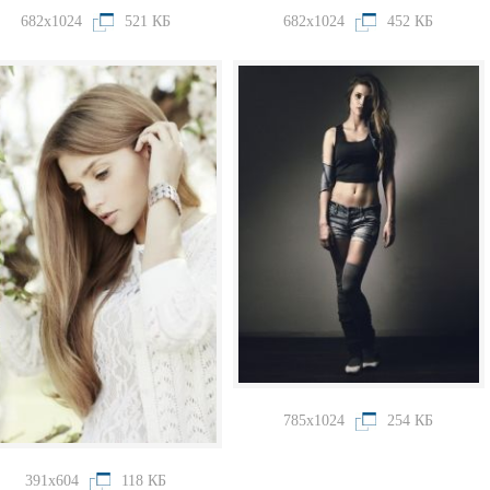
682x1024
521 КБ
682x1024
452 КБ
785x1024
254 КБ
391x604
118 КБ