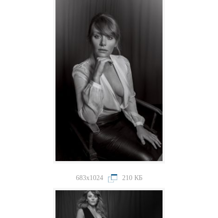
683x1024
210 КБ