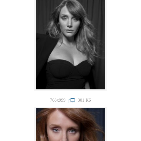
768x999
301 КБ