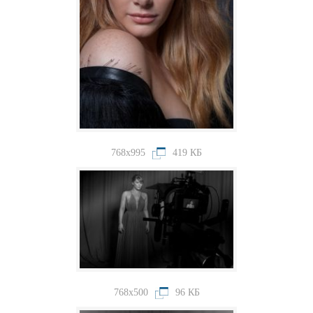
768x995
419 КБ
768x500
96 КБ