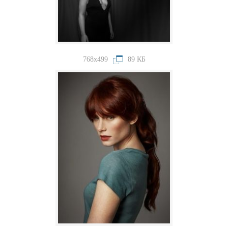
768x499
89 КБ