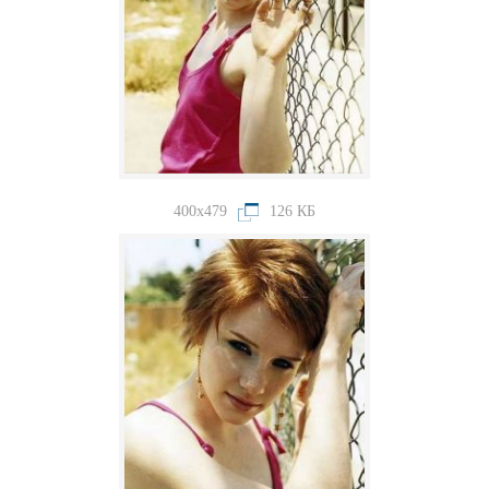
400x479
126 КБ