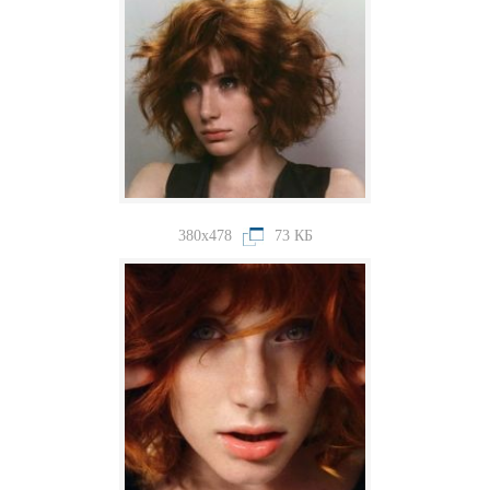
380x478
73 КБ