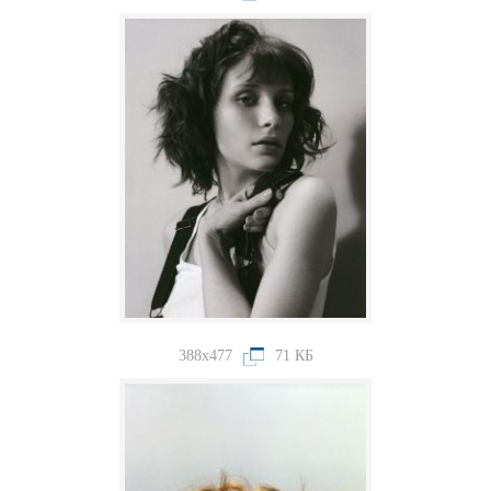
388x477
71 КБ