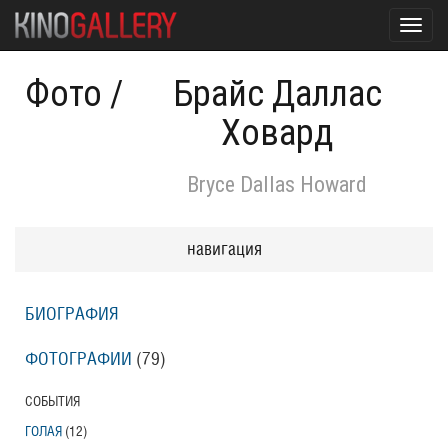
Toggl
navig
Фото
/
Брайс Даллас
Ховард
Bryce Dallas Howard
навигация
БИОГРАФИЯ
ФОТОГРАФИИ
(79
)
СОБЫТИЯ
ГОЛАЯ
(12
)