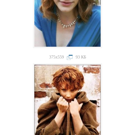
375x559
93 КБ