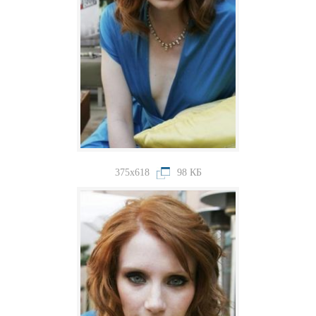
375x618
98 КБ