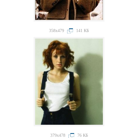
358x479
141 КБ
379x478
76 КБ