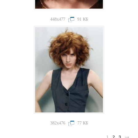
448x477
91 КБ
382x476
77 КБ
1
2
3