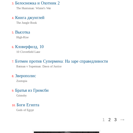
Белоснежка и Охотник 2
The Huntsman: Winter's War
Книга джунглей
The Jungle Book
Высотка
High-Rise
Кловерфилд, 10
10 Cloverfield Lane
Бэтмен против Супермена: На заре справедливости
Batman v Superman: Dawn of Justice
Зверополис
Zootopia
Братья из Гримсби
Grimsby
Боги Египта
Gods of Egypt
1
2
3