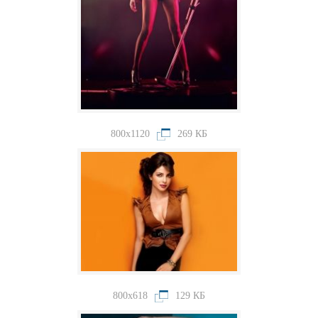
800x1120
269 КБ
800x618
129 КБ