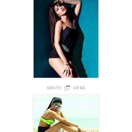
600x731
130 КБ