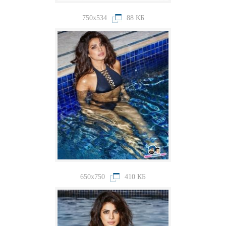
750x534
88 КБ
650x750
410 КБ