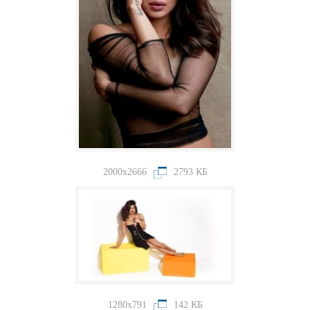
2000x2666
2793 КБ
1280x791
142 КБ