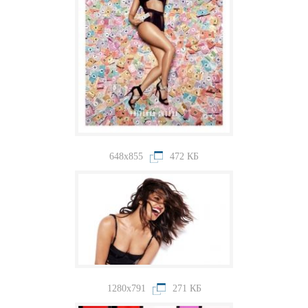
648x855
472 КБ
1280x791
271 КБ