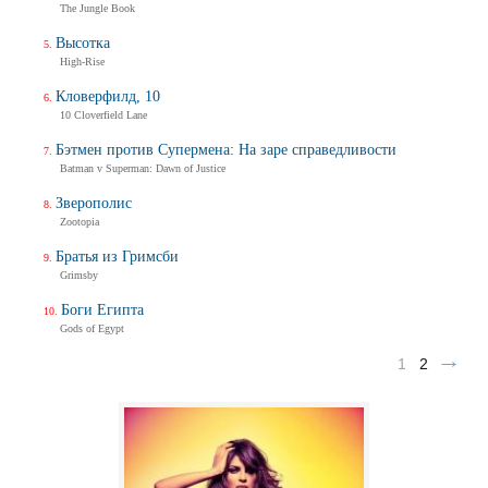
The Jungle Book
Высотка
High-Rise
Кловерфилд, 10
10 Cloverfield Lane
Бэтмен против Супермена: На заре справедливости
Batman v Superman: Dawn of Justice
Зверополис
Zootopia
Братья из Гримсби
Grimsby
Боги Египта
Gods of Egypt
1
2