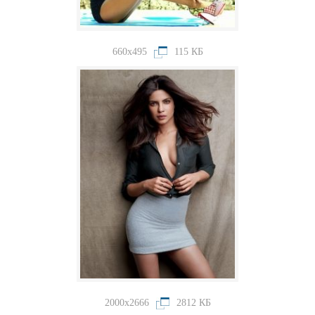
660x495
115 КБ
2000x2666
2812 КБ