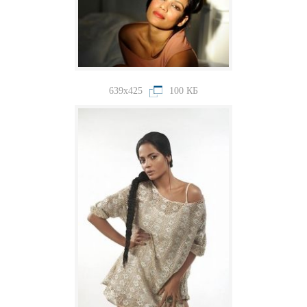
639x425
100 КБ