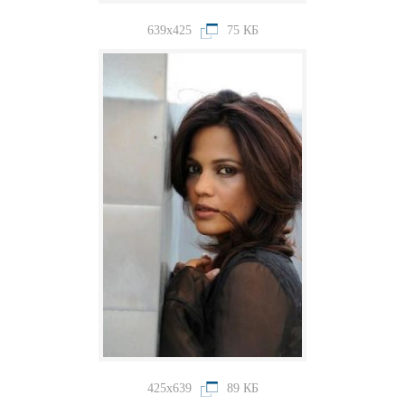
639x425
75 КБ
425x639
89 КБ