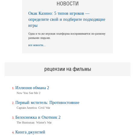
НОВОСТИ
Окак Казино: 5 типов игроков —
определите свой и подберите подходящие
игры
Одна и та же игровая платформа воспринимается по-разному
разными людьми.
все новости...
рецензии на фильмы
Иллюзия обмана 2
Now You See Me 2
Первый мститель: Противостояние
Captain America: Civil War
Белоснежка и Охотник 2
The Huntsman: Winter's War
Книга джунглей