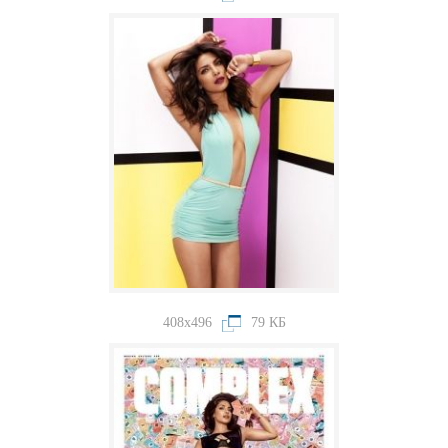
408x496
79 КБ