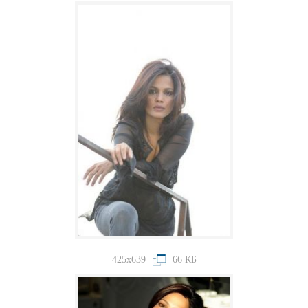
425x639
66 КБ