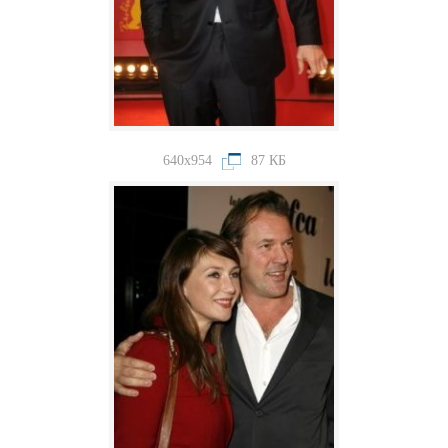
640x954
87 КБ