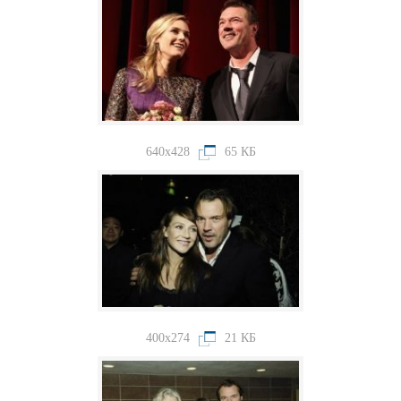
640x428
65 КБ
400x274
21 КБ