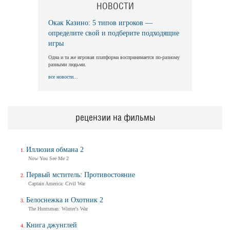
НОВОСТИ
Окак Казино: 5 типов игроков —
определите свой и подберите подходящие
игры
Одна и та же игровая платформа воспринимается по-разному
разными людьми.
все новости...
рецензии на фильмы
Иллюзия обмана 2
Now You See Me 2
Первый мститель: Противостояние
Captain America: Civil War
Белоснежка и Охотник 2
The Huntsman: Winter's War
Книга джунглей