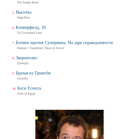
The Jungle Book
Высотка
High-Rise
Кловерфилд, 10
10 Cloverfield Lane
Бэтмен против Супермена: На заре справедливости
Batman v Superman: Dawn of Justice
Зверополис
Zootopia
Братья из Гримсби
Grimsby
Боги Египта
Gods of Egypt