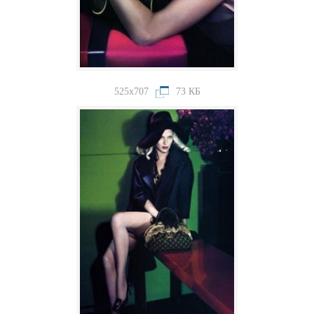
525x707
73 КБ