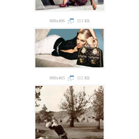
800x496
113 КБ
800x465
115 КБ