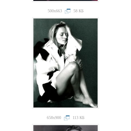
500x663
58 КБ
658x900
113 КБ