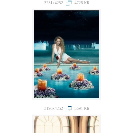
3231x4252
4726 КБ
3196x4252
3691 КБ