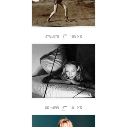
475x570
105 КБ
801x699
101 КБ