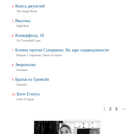
Книга джунглей
The Jungle Book
Высотка
High-Rise
Кловерфилд, 10
10 Cloverfield Lane
Бэтмен против Супермена: На заре справедливости
Batman v Superman: Dawn of Justice
Зверополис
Zootopia
Братья из Гримсби
Grimsby
Боги Египта
Gods of Egypt
1
2
3