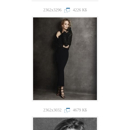
2362x3296
4226 КБ
2362x3032
4679 КБ