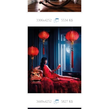
3306x4252
5534 КБ
3449x4252
5827 КБ