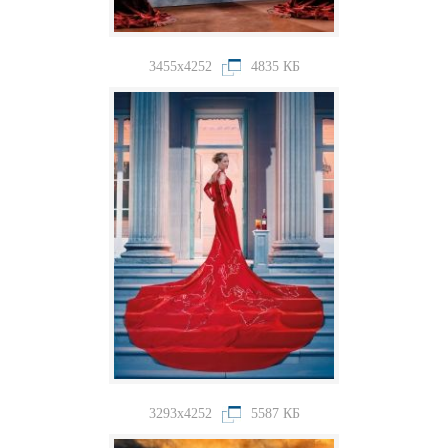
3455x4252
4835 КБ
3293x4252
5587 КБ