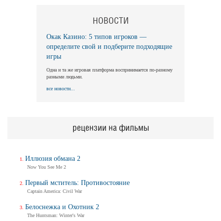
НОВОСТИ
Окак Казино: 5 типов игроков —
определите свой и подберите подходящие
игры
Одна и та же игровая платформа воспринимается по-разному
разными людьми.
все новости...
рецензии на фильмы
Иллюзия обмана 2
Now You See Me 2
Первый мститель: Противостояние
Captain America: Civil War
Белоснежка и Охотник 2
The Huntsman: Winter's War