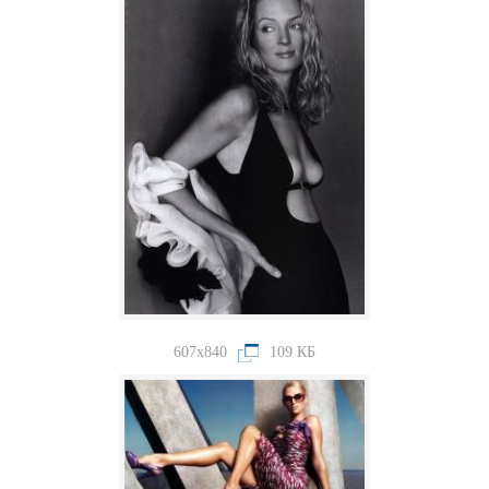
607x840
109 КБ