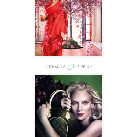
2976x4252
7126 КБ