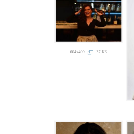
604x400
37 КБ