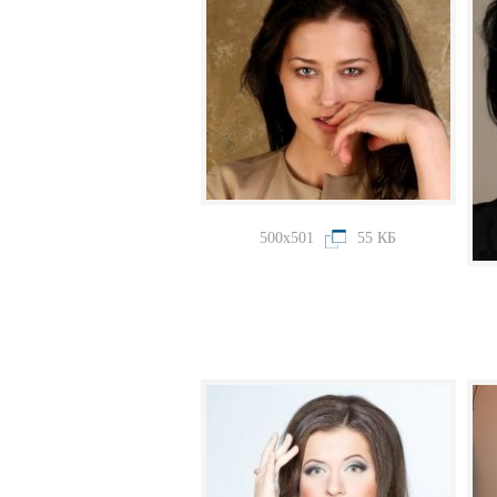
500x501
55 КБ