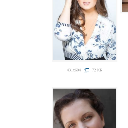
431x604
72 КБ