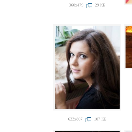
360x479
29 КБ
633x807
107 КБ