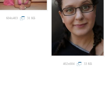
604x403
31 КБ
402x604
33 КБ