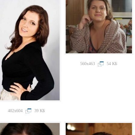
560x463
54 КБ
402x604
39 КБ