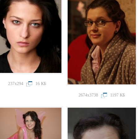
237x294
16 КБ
2674x3738
1197 КБ