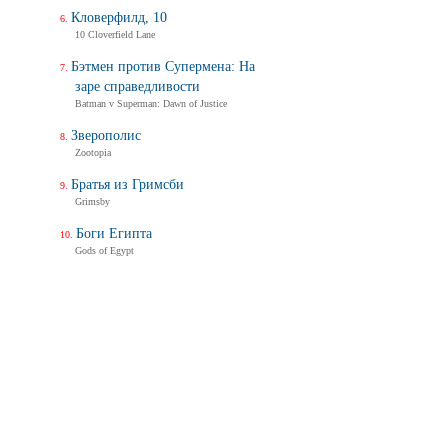
Кловерфилд, 10
10 Cloverfield Lane
Бэтмен против Супермена: На
заре справедливости
Batman v Superman: Dawn of Justice
Зверополис
Zootopia
Братья из Гримсби
Grimsby
Боги Египта
Gods of Egypt