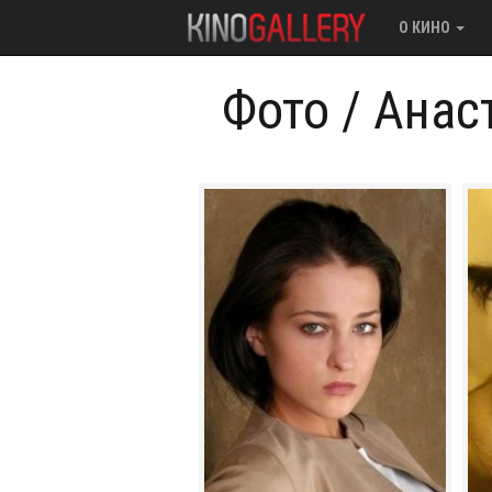
О КИНО
Фото
/
Анас