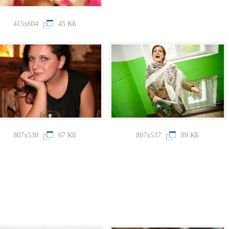
415x604
45 КБ
807x538
67 КБ
807x537
89 КБ