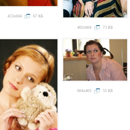
453x604
67 КБ
402x604
73 КБ
604x403
55 КБ