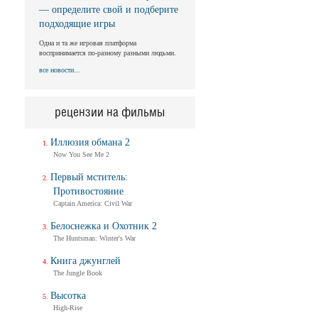
— определите свой и подберите
подходящие игры
Одна и та же игровая платформа
воспринимается по-разному разными людьми.
все новости...
рецензии на фильмы
Иллюзия обмана 2
Now You See Me 2
Первый мститель:
Противостояние
Captain America: Civil War
Белоснежка и Охотник 2
The Huntsman: Winter's War
Книга джунглей
The Jungle Book
Высотка
High-Rise