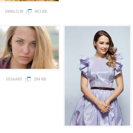
1000x1138
863 КБ
1024x685
284 КБ