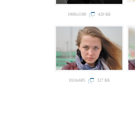
1000x1180
420 КБ
1024x685
327 КБ