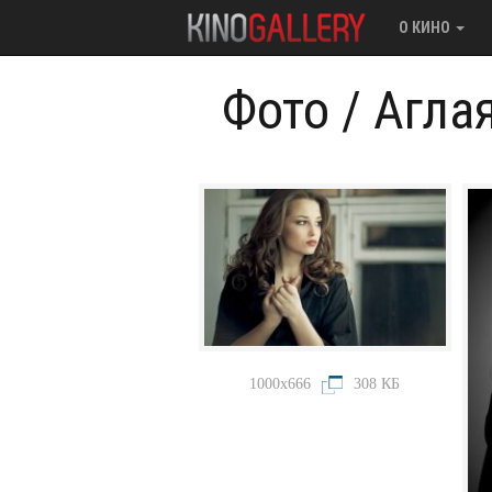
О КИНО
Фото
/
Агла
1000x666
308 КБ