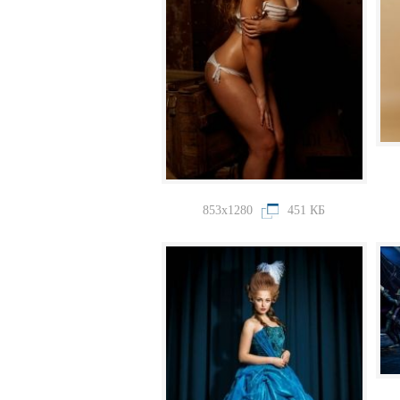
853x1280
451 КБ