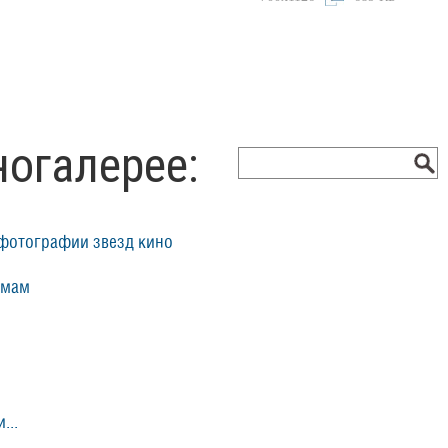
ногалерее:
фотографии звезд кино
ьмам
...