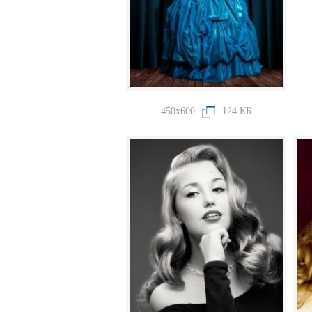
450x600
124 КБ