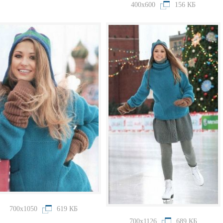
400x600
156 КБ
700x1050
619 КБ
700x1126
689 КБ