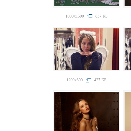
1000x1500
837 КБ
1200x800
427 КБ