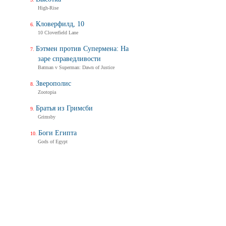
High-Rise
Кловерфилд, 10
10 Cloverfield Lane
Бэтмен против Супермена: На
заре справедливости
Batman v Superman: Dawn of Justice
Зверополис
Zootopia
Братья из Гримсби
Grimsby
Боги Египта
Gods of Egypt