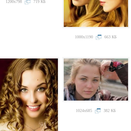
1200x798
719 КБ
1000x1190
663 КБ
1024x685
382 КБ