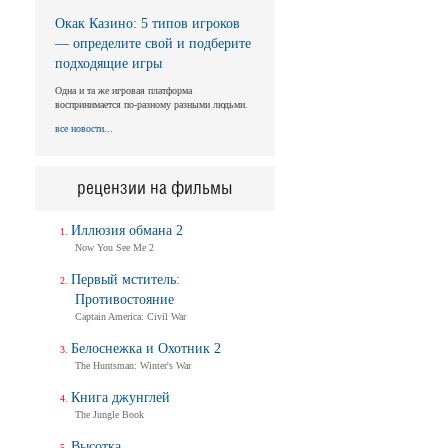
Окак Казино: 5 типов игроков
— определите свой и подберите
подходящие игры
Одна и та же игровая платформа
воспринимается по-разному разными людьми.
все новости...
рецензии на фильмы
Иллюзия обмана 2
Now You See Me 2
Первый мститель:
Противостояние
Captain America: Civil War
Белоснежка и Охотник 2
The Huntsman: Winter's War
Книга джунглей
The Jungle Book
Высотка