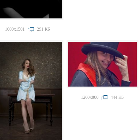
1000x1501
291 КБ
1200x800
444 КБ