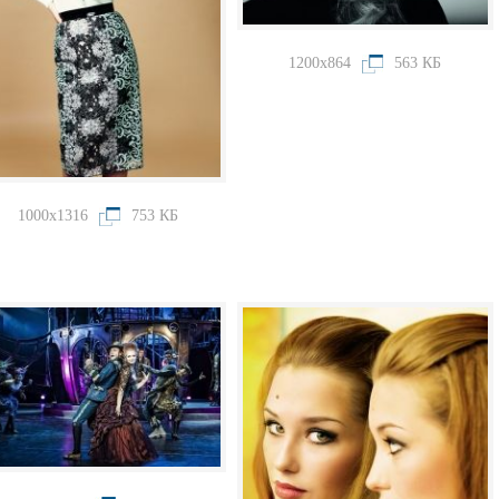
1200x864
563 КБ
1000x1316
753 КБ