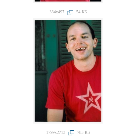
334x497
54 КБ
1799x2713
785 КБ