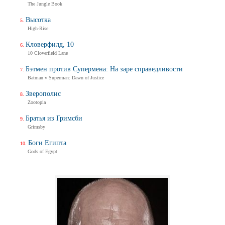
The Jungle Book
Высотка
High-Rise
Кловерфилд, 10
10 Cloverfield Lane
Бэтмен против Супермена: На заре справедливости
Batman v Superman: Dawn of Justice
Зверополис
Zootopia
Братья из Гримсби
Grimsby
Боги Египта
Gods of Egypt