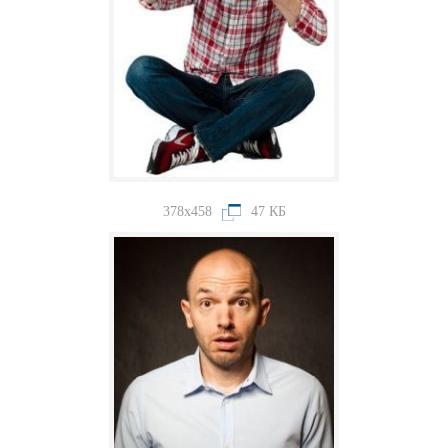
378x458
47 КБ