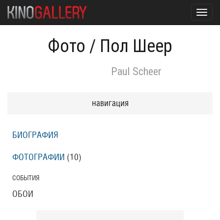
Toggl
navig
Фото
/
Пол Шеер
Paul Scheer
навигация
БИОГРАФИЯ
ФОТОГРАФИИ
(10
)
СОБЫТИЯ
ОБОИ