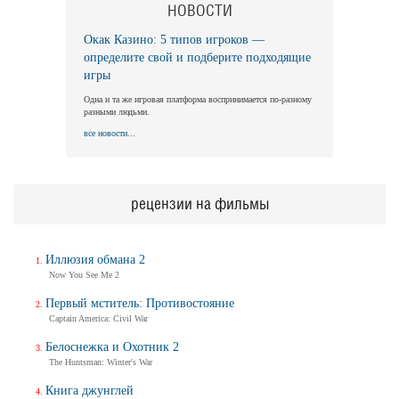
НОВОСТИ
Окак Казино: 5 типов игроков —
определите свой и подберите подходящие
игры
Одна и та же игровая платформа воспринимается по-разному
разными людьми.
все новости...
рецензии на фильмы
Иллюзия обмана 2
Now You See Me 2
Первый мститель: Противостояние
Captain America: Civil War
Белоснежка и Охотник 2
The Huntsman: Winter's War
Книга джунглей