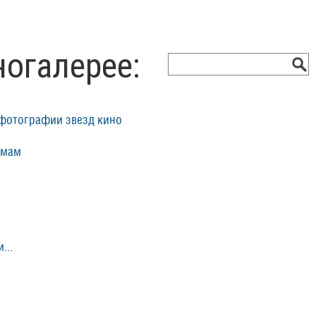
ногалерее:
фотографии звезд кино
ьмам
...