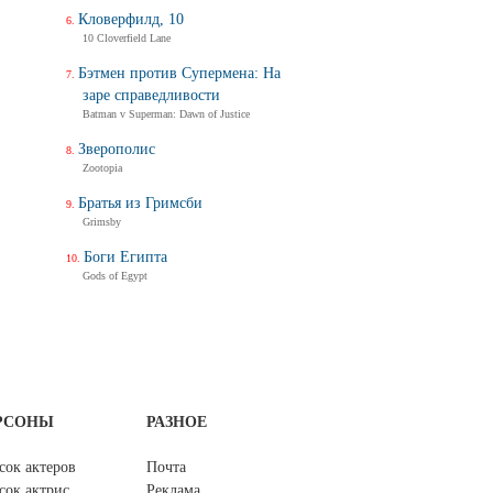
Кловерфилд, 10
10 Cloverfield Lane
Бэтмен против Супермена: На
заре справедливости
Batman v Superman: Dawn of Justice
Зверополис
Zootopia
Братья из Гримсби
Grimsby
Боги Египта
Gods of Egypt
РСОНЫ
РАЗНОЕ
сок актеров
Почта
сок актрис
Реклама