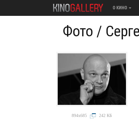
О КИНО
Фото
/
Серге
894x685
242 КБ