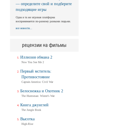
— определите свой и подберите
подходящие игры
Одна и та же игровая платформа
воспринимается по-разному разными людьми.
все новости...
рецензии на фильмы
Иллюзия обмана 2
Now You See Me 2
Первый мститель:
Противостояние
Captain America: Civil War
Белоснежка и Охотник 2
The Huntsman: Winter's War
Книга джунглей
The Jungle Book
Высотка
High-Rise