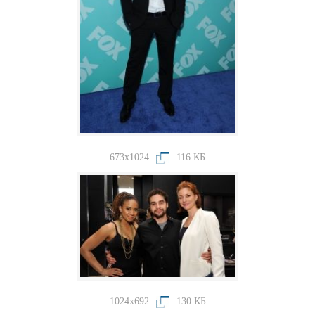
673x1024
116 КБ
1024x692
130 КБ