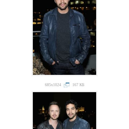
685x1024
167 КБ