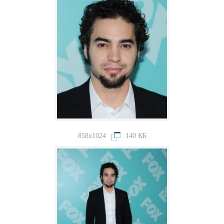
858x1024
140 КБ