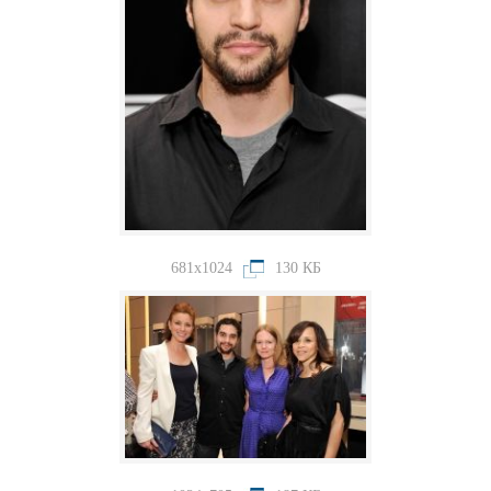
681x1024
130 КБ