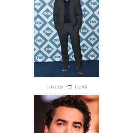
681x1024
192 КБ