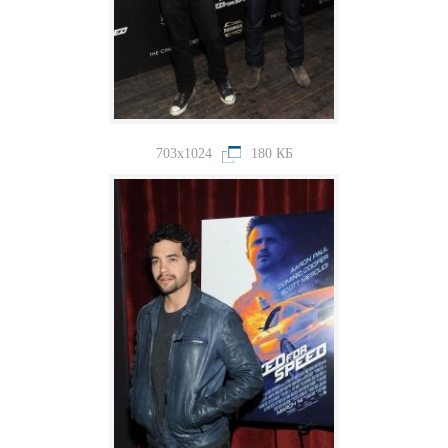
703x1024
180 КБ