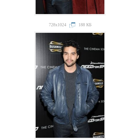
728x1024
188 КБ