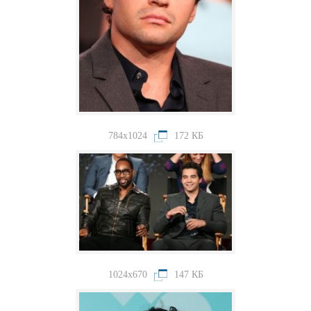
784x1024
172 КБ
1024x670
147 КБ