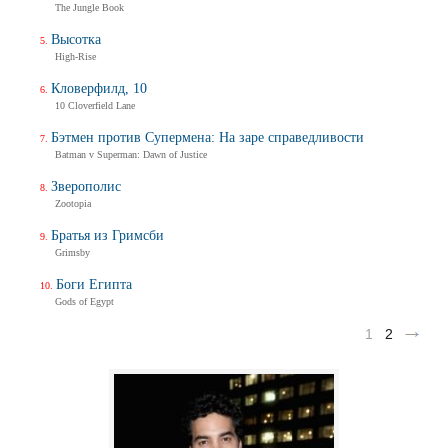
The Jungle Book
Высотка
High-Rise
Кловерфилд, 10
10 Cloverfield Lane
Бэтмен против Супермена: На заре справедливости
Batman v Superman: Dawn of Justice
Зверополис
Zootopia
Братья из Гримсби
Grimsby
Боги Египта
Gods of Egypt
1
2