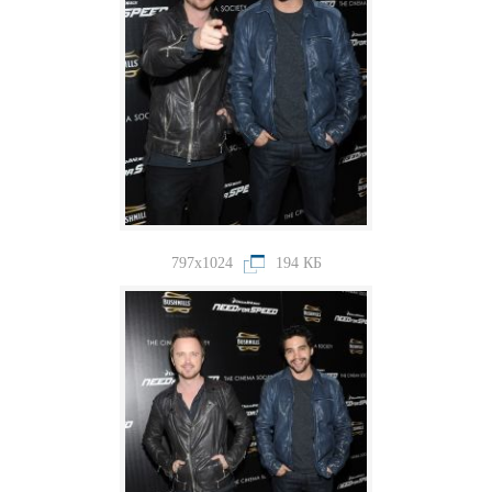
797x1024
194 КБ