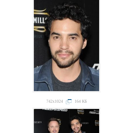
742x1024
164 КБ