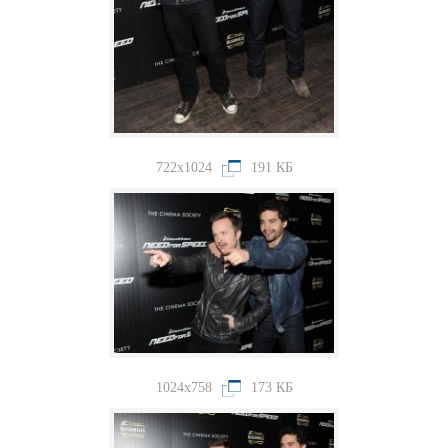
722x1024
191 КБ
1024x758
173 КБ