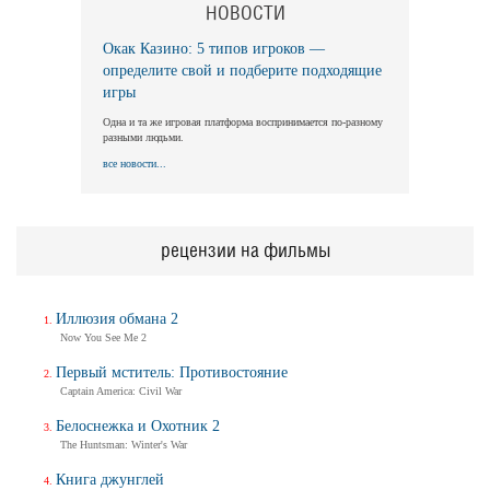
НОВОСТИ
Окак Казино: 5 типов игроков —
определите свой и подберите подходящие
игры
Одна и та же игровая платформа воспринимается по-разному
разными людьми.
все новости...
рецензии на фильмы
Иллюзия обмана 2
Now You See Me 2
Первый мститель: Противостояние
Captain America: Civil War
Белоснежка и Охотник 2
The Huntsman: Winter's War
Книга джунглей