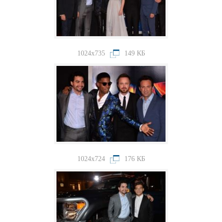
1024x735
149 КБ
1024x724
176 КБ