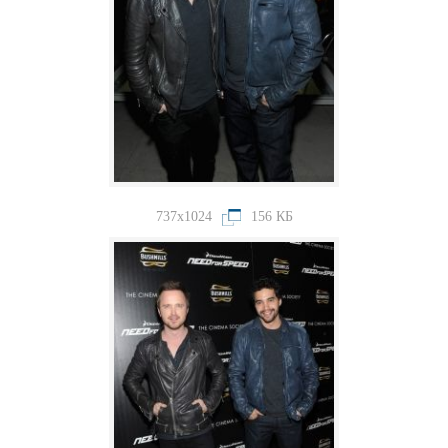
737x1024
156 КБ