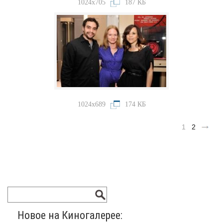
1024x705
187 КБ
1024x689
174 КБ
1
2
Новое на Киногалерее: