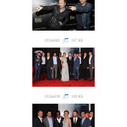
1024x681
167 КБ
1024x658
169 КБ