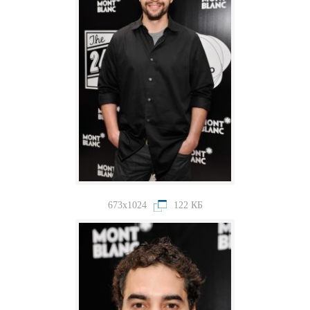
673x1024
122 КБ