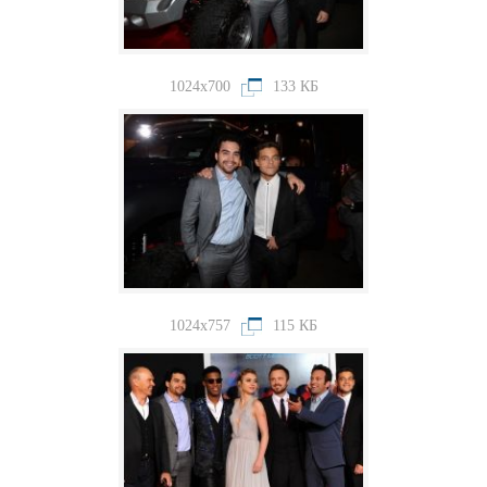
1024x700
133 КБ
1024x757
115 КБ