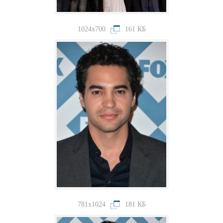
1024x700
161 КБ
781x1024
181 КБ