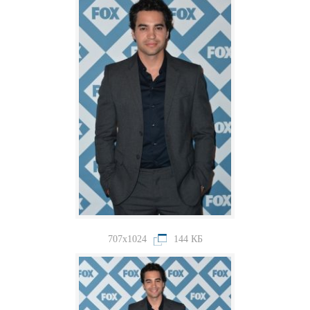
707x1024
144 КБ