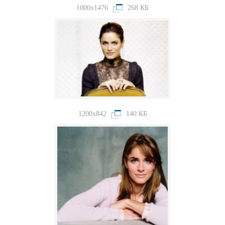
1000x1476
268 КБ
1200x842
140 КБ