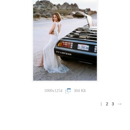
1000x1254
304 КБ
1
2
3