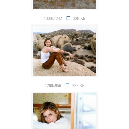
1000x1242
328 КБ
1200x956
287 КБ