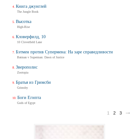
Книга джунглей
The Jungle Book
Высотка
High-Rise
Кловерфилд, 10
10 Cloverfield Lane
Бэтмен против Супермена: На заре справедливости
Batman v Superman: Dawn of Justice
Зверополис
Zootopia
Братья из Гримсби
Grimsby
Боги Египта
Gods of Egypt
1
2
3