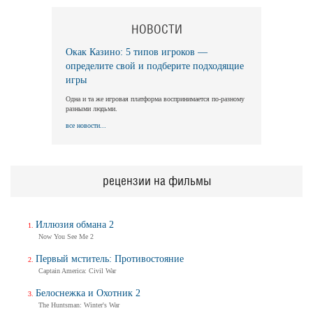
НОВОСТИ
Окак Казино: 5 типов игроков —
определите свой и подберите подходящие
игры
Одна и та же игровая платформа воспринимается по-разному
разными людьми.
все новости...
рецензии на фильмы
Иллюзия обмана 2
Now You See Me 2
Первый мститель: Противостояние
Captain America: Civil War
Белоснежка и Охотник 2
The Huntsman: Winter's War