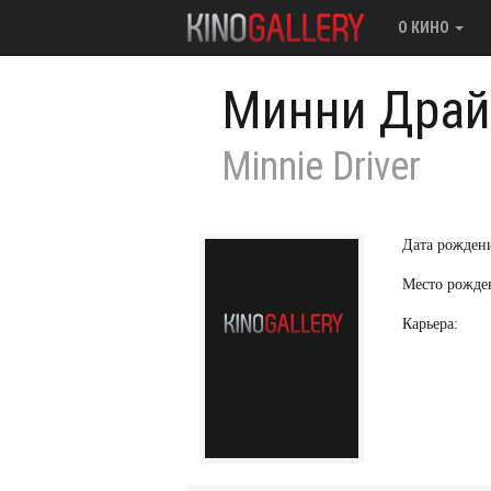
О КИНО
Минни Драй
Minnie Driver
Дата рожден
Место рожде
Карьера: