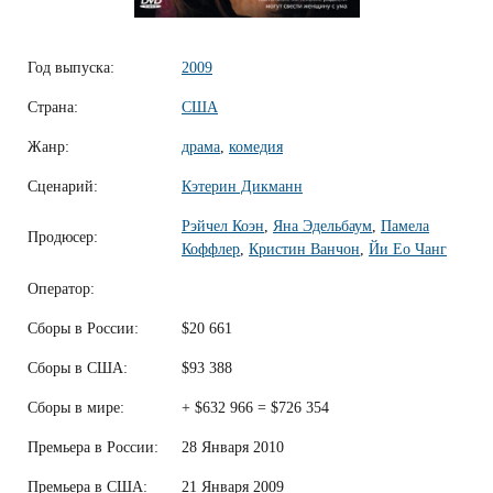
Год выпуска:
2009
Страна:
США
Жанр:
драма
,
комедия
Сценарий:
Кэтерин Дикманн
Рэйчел Коэн
,
Яна Эдельбаум
,
Памела
Продюсер:
Коффлер
,
Кристин Ванчон
,
Йи Ео Чанг
Оператор:
Сборы в России:
$20 661
Сборы в США:
$93 388
Сборы в мире:
+ $632 966 = $726 354
Премьера в России:
28 Января 2010
Премьера в США:
21 Января 2009