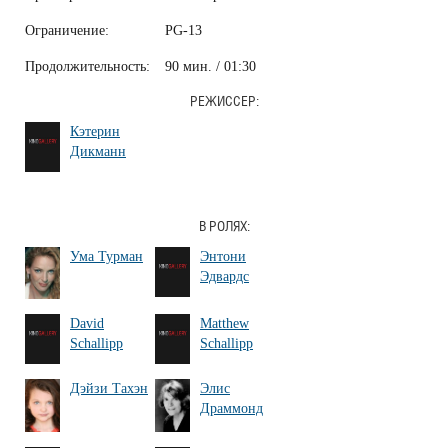
Ограничение:
PG-13
Продолжительность:
90 мин. / 01:30
РЕЖИССЕР:
Кэтерин
Дикманн
В РОЛЯХ:
Ума Турман
Энтони
Эдвардс
David
Matthew
Schallipp
Schallipp
Дэйзи Тахэн
Элис
Драммонд