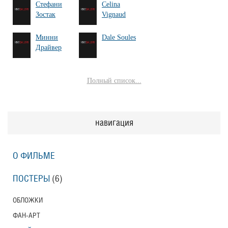
Стефани
Celina
Зостак
Vignaud
Минни
Dale Soules
Драйвер
Полный список...
навигация
О ФИЛЬМЕ
ПОСТЕРЫ
(6)
ОБЛОЖКИ
ФАН-АРТ