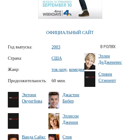
ОФИЦИАЛЬНЫЙ САЙТ
Год выпуска:
2003
В РОЛЯХ:
Эллен
Страна:
США
ДеДженерес
Жанр:
ток-шоу
,
комедия
Стивен
Стэннерт
Продолжительность:
60 мин.
Энтони
Джастин
Окунгбова
Бибер
Эллисон
Дженни
Ванда Сайкс
Стив