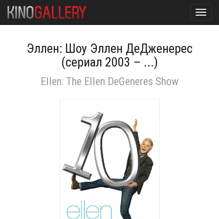
Toggl
navig
Эллен: Шоу Эллен ДеДженерес
(сериал 2003 – ...)
Ellen: The Ellen DeGeneres Show