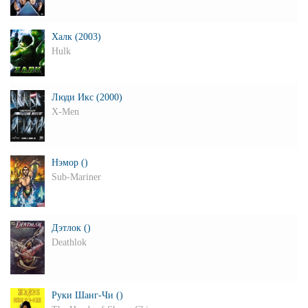
Халк (2003)
Hulk
Люди Икс (2000)
X-Men
Нэмор ()
Sub-Mariner
Дэтлок ()
Deathlok
Руки Шанг-Чи ()