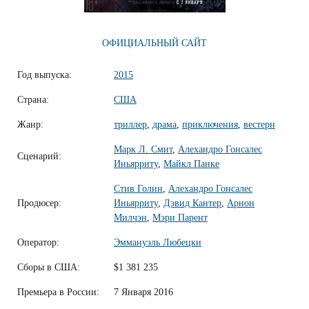
ОФИЦИАЛЬНЫЙ САЙТ
Год выпуска:
2015
Страна:
США
Жанр:
триллер
,
драма
,
приключения
,
вестерн
Марк Л. Смит
,
Алехандро Гонсалес
Сценарий:
Иньярриту
,
Майкл Панке
Стив Голин
,
Алехандро Гонсалес
Продюсер:
Иньярриту
,
Дэвид Кантер
,
Арнон
Милчэн
,
Мэри Парент
Оператор:
Эммануэль Любецки
Сборы в США:
$1 381 235
Премьера в России:
7 Января 2016