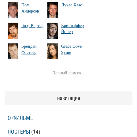
Пол
Лукас Хаас
Андерсон
Брэд Картер
Кристоффер
Йонер
Брендан
Grace Dove
Флетчер
Syme
Полный список...
навигация
О ФИЛЬМЕ
ПОСТЕРЫ
(14)