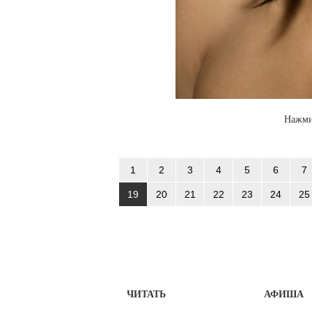
Нажми
1
2
3
4
5
6
7
19
20
21
22
23
24
25
ЧИТАТЬ
АФИША