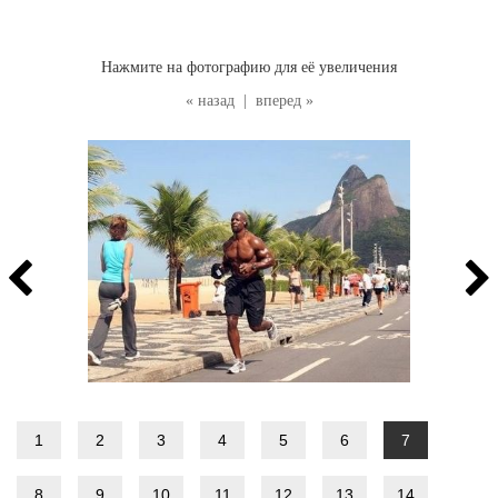
Нажмите на фотографию для её увеличения
« назад
|
вперед »
1
2
3
4
5
6
7
8
9
10
11
12
13
14