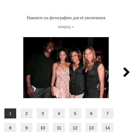
Нажмите на фотографию для её увеличения
вперед »
1
2
3
4
5
6
7
8
9
10
11
12
13
14