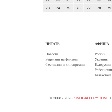
73
74
75
76
77
78
79
ЧИТАТЬ
АФИША
Новости
России
Рецензии на фильмы
Украины
Фестивали и кинопремии
Белорусии
Узбекистан
Казахстана
© 2008 - 2026
KINOGALLERY.COM
П