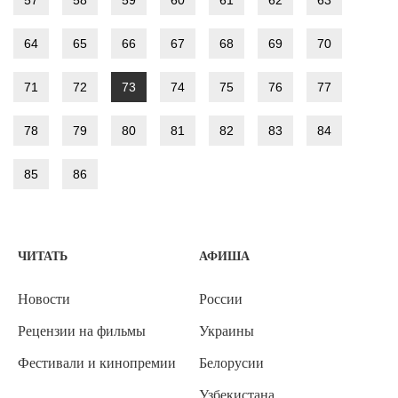
57
58
59
60
61
62
63
64
65
66
67
68
69
70
71
72
73
74
75
76
77
78
79
80
81
82
83
84
85
86
ЧИТАТЬ
АФИША
Новости
России
Рецензии на фильмы
Украины
Фестивали и кинопремии
Белорусии
Узбекистана