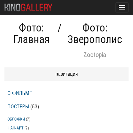
Toggl
navig
Фото:
/
Фото:
Главная
Зверополис
Zootopia
навигация
О ФИЛЬМЕ
ПОСТЕРЫ
(53)
ОБЛОЖКИ
(7)
ФАН-АРТ
(2)