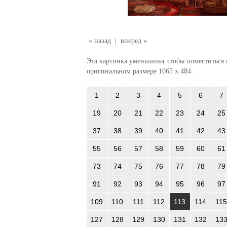
« назад
|
вперед »
Эта картинка уменьшина чтобы поместиться в
оригинальном размере 1065 x 484.
1
2
3
4
5
6
7
19
20
21
22
23
24
25
37
38
39
40
41
42
43
55
56
57
58
59
60
61
73
74
75
76
77
78
79
91
92
93
94
95
96
97
109
110
111
112
113
114
115
127
128
129
130
131
132
13