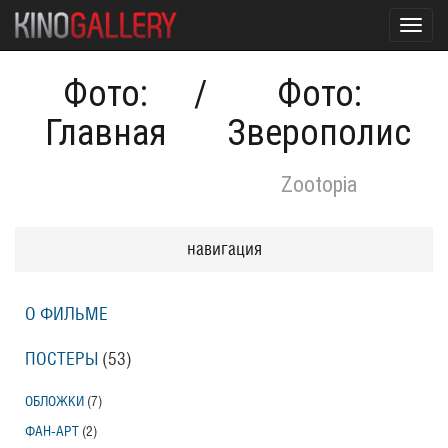
Toggl
navig
Фото:
/
Фото:
Главная
Зверополис
Zootopia
навигация
О ФИЛЬМЕ
ПОСТЕРЫ
(53)
ОБЛОЖКИ
(7)
ФАН-АРТ
(2)