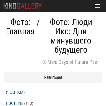
Toggl
navig
Фото:
/
Фото: Люди
Главная
Икс: Дни
минувшего
будущего
X-Men: Days of Future Past
навигация
О ФИЛЬМЕ
ПОСТЕРЫ
(143)