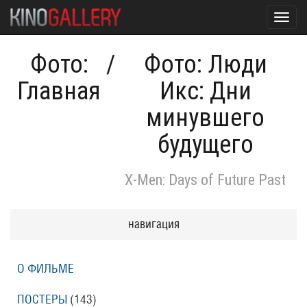
Toggl
navig
Фото:
/
Фото: Люди
Главная
Икс: Дни
минувшего
будущего
X-Men: Days of Future Past
навигация
О ФИЛЬМЕ
ПОСТЕРЫ
(143)