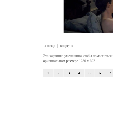
« назад
|
вперед »
Эта картинка уменьшина чтобы поместиться в
оригинальном размере 1280 x 692.
1
2
3
4
5
6
7