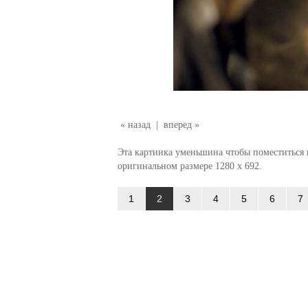
« назад
|
вперед »
Эта картинка уменьшина чтобы поместиться в
оригинальном размере 1280 x 692.
1
2
3
4
5
6
7