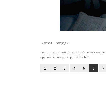
« назад
|
вперед »
Эта картинка уменьшина чтобы поместиться в
оригинальном размере 1280 x 692.
1
2
3
4
5
6
7